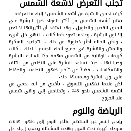
تجنب التعرض لأشعة الشمس
كيف نحمي البشرة من أشعة الشمس؟ إليك ما نعرفه:
تعتبر أشعة الشمس من أكثر المواد ضررًا للبشرة على
المدى القصير والطويل ، وقد نعتقد أن تأثيراتها لا تغير
إلا لون البشرة ، وعندما تعود كما كانت ، ينتهي كل شيء
، ولكن الحالة أكثر خطورة من ذلك - التجاعيد المبكرة
والنمش والقشرة في جميع أنحاء الجسم ؛ لذلك ، كانت
كريمات الوقاية من الشمس مهمة جدًا للعناية بالبشرة
وصيانتها ، حيث تساعد البشرة على التخلص من التلف
والانعكاسات ، فضلاً عن تأخير ظهور التجاعيد والحفاظ
على لون البشرة وملمسها. جلد،
لكن عندما تذهبين للتسوق ، تأكدي من أنه يحمي من
أشعة الشمس بنحو 45٪ ، وتحتاجين إلى واقى شمس
عند الخروج
الرياضة والنوم
يؤدي النوم غير المنتظم وتأخر النوم إلى ظهور هالات
سوداء كبيرة تحت العين وهذه المشكلة يصعب إيجاد حل