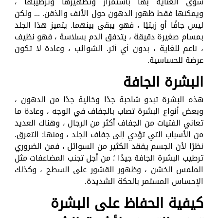
سوى العناية بها باستمرار وتطهيرها وترطيبها ،
ويمكنها فقط ظهور الدهون حول الأنف والذقن. ... ولكن
ليس جافًا أو زيتيًا ، فهو يبقى بينهما. يتميز هذا الجلد
بمسام صغيرة دقيقة ، يتدفق الدم بسلاسة ، فهو نظيف
، ناعم للغاية ، بدون أي أثر. الشوائب ، وعادة لا تكون
عرضة للحساسية.
البشرة الجافة
هذه البشرة تبدو شاحبة جدًا وخالية جدًا من الدهون ،
وبعض أنواع البشرة تصاب بالجفاف في الوجه ، وعادة ما
تعاني الفتيات من الجفاف أكثر من الرجال ، وهناك العديد
من الأسباب التي تؤدي إلى جفاف الجلد ، ومنها: التعرق.
نظرًا لأن الجسم يفقد الكثير من السوائل ، فمن الضروري
ترطيب البشرة الجافة جيدًا ؛ من أجل تجنب المضاعفات مثل
الملمس الخشن ، وظهور القشور على السطح ، وكذلك
الإحساس المستمر بالحكة الشديدة.
كيفية الحفاظ على البشرة