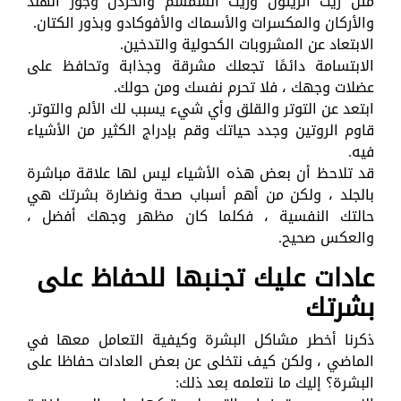
مثل زيت الزيتون وزيت السمسم والخردل وجوز الهند
والأركان والمكسرات والأسماك والأفوكادو وبذور الكتان.
الابتعاد عن المشروبات الكحولية والتدخين.
الابتسامة دائمًا تجعلك مشرقة وجذابة وتحافظ على
عضلات وجهك ، فلا تحرم نفسك ومن حولك.
ابتعد عن التوتر والقلق وأي شيء يسبب لك الألم والتوتر.
قاوم الروتين وجدد حياتك وقم بإدراج الكثير من الأشياء
فيه.
قد تلاحظ أن بعض هذه الأشياء ليس لها علاقة مباشرة
بالجلد ، ولكن من أهم أسباب صحة ونضارة بشرتك هي
حالتك النفسية ، فكلما كان مظهر وجهك أفضل ،
والعكس صحيح.
عادات عليك تجنبها للحفاظ على
بشرتك
ذكرنا أخطر مشاكل البشرة وكيفية التعامل معها في
الماضي ، ولكن كيف نتخلى عن بعض العادات حفاظا على
البشرة؟ إليك ما نتعلمه بعد ذلك: