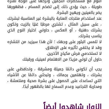
النوم مع مستحضرات التجميل وتركها على الوجه لفترة
طويلة ، حيث يؤدي ذلك إلى تضخم المسام ، فظهورها
يضر بالعينين ويهيج البشرة.
عند استخدام منتجات العناية بالبشرة غير المناسبة لبشرتك
، على سبيل المثال ، تشتري مرطبًا غنيًا بالزيت وتكون
بشرتك دهنية ، أو العكس ، حاولي اختيار النوع الذي
يناسب بشرتك.
لا تلمس البثور على وجهك ؛ لأن هذا سيزيد من انتشاره
وقد لا يختفي تأثيره على الإطلاق.
لا تستخدمي فرش مكياج الآخرين.
حاول أن تولي مزيدًا من الاهتمام لعينيك ورقبتك
يجب أن تكوني دائمًا جميلة ومشرقة ، وتحافظي على
بشرتك ، وتهتمين بجمالك ، وتبحثي دائمًا عن الأشياء
التي تساعدك على الحصول على بشرة صحية ومنتعشة ،
ومحاربة التجاعيد وعدم السماح لها بالظهور أبدًا.
الزوار شاهدوا أيضاً