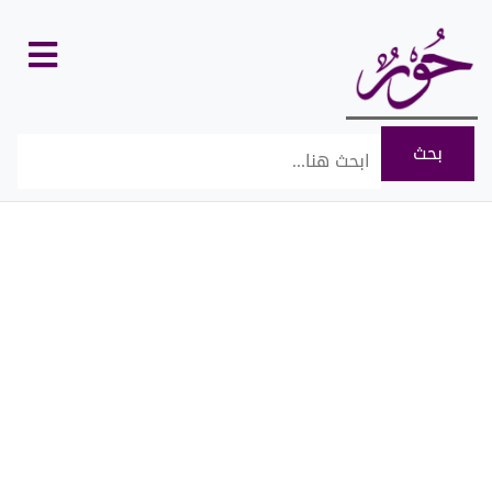
كل
الأقسام