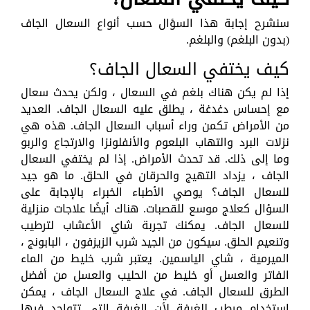
سنشرح إجابة هذا السؤال حسب أنواع السعال الجاف
(بدون البلغم) والبلغم.
كيف يختفي السعال الجاف؟
إذا لم يكن هناك بلغم في السعال ، ولكن يحدث سعال
مع إحساس دغدغة ، يطلق عليه السعال الجاف. العديد
من الأمراض تكمن وراء أسباب السعال الجاف. هذه هي
نزلات البرد والتهاب البلعوم والأنفلونزا والارتجاع والربو
وما إلى ذلك. قد تحدث الأمراض. إذا لم يختفي السعال
الجاف ، يزداد التهيج والحرقان في الحلق. ما هو جيد
للسعال الجاف؟ يوصي الأطباء الخبراء بالإجابة على
السؤال كعلاج موسع للقصبات. هناك أيضًا علاجات منزلية
للسعال الجاف. يمكنك تجربة شاي الأعشاب لترطيب
وتنعيم الحلق. سيكون من الجيد شرب الزيزفون ، البابونج ،
الميرمية ، شاي الياسمين. يعتبر شرب خليط من الماء
الفاتر والعسل أو خليط من الحليب والعسل من أفضل
الطرق للسعال الجاف. في علاج السعال الجاف ، يمكن
استخدام مرطب للغرفة لأن الغرفة التي تتواجد فيها