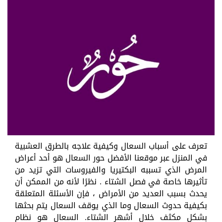
تعرف على أسباب السعال وكيفية علاجه بالطرق العشبية
في المنزل عبر موقعنا الأفضل حور السعال هو أحد أعراض
المرض الذي تسببه البكتيريا والفيروسات التي تزيد من
تأثيرها خاصة في فصل الشتاء . نظرًا لأنه من الممكن أن
يحدث بسبب العديد من الأمراض ، فإن الأسئلة المتعلقة
بكيفية حدوث السعال وما الذي يوقف السعال يتم بحثها
بشكل مكثف خلال أشهر الشتاء. السعال هو نظام