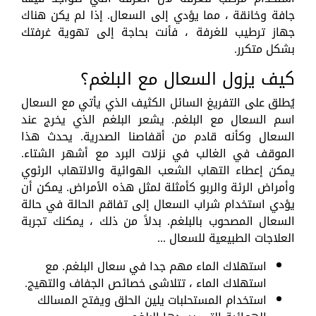
جافة وخانقة ، مما يؤدي إلى السعال. إذا لم يكن هناك
جهاز ترطيب للغرفة ، فأنت بحاجة إلى تهوية غرفتك
بشكل متكرر.
كيف يزول السعال مع البلغم؟
يُطلق على التفريغ السائل الكثيف الذي يأتي مع السعال
اسم السعال مع البلغم. يشعر البلغم الذي يخرج عند
السعال وكأنه قادم من أقفاصنا الصدرية. يحدث هذا
الموقف في الغالب في نزلات البرد مع أشهر الشتاء.
يمكن إعطاء التهاب الشعب الهوائية والالتهاب الرئوي
وأمراض الرئة والربو كأمثلة لمثل هذه الأمراض. يمكن أن
يؤدي استخدام شراب السعال إلى تفاقم الحالة في حالة
السعال المصحوب بالبلغم. بدلاً من ذلك ، يمكنك تجربة
العلاجات الطبيعية للسعال ...
استهلاك الماء مهم جدا في سعال البلغم. مع
استهلاك الماء ، تتلاشى خصائص الجفاف والتهيج.
استخدام المستحلبات يلين الحلق ويفتح المسالك