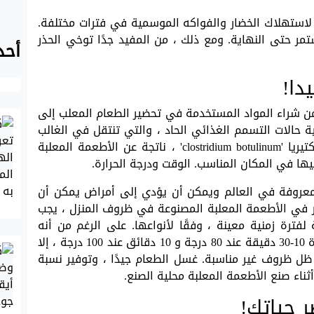
 لاستهلاك الخضار والفواكه الموسمية في فترات مختلفة.
ر حتى النهاية. ومع ذلك ، من المفيد جدًا توخي الحذر
أحد
دا!
ن شراء المواد المستخدمة في تحضير الطعام المعلب إلى
ية حالات التسمم الغذائي الحاد ، والتي تنتقل في الغالب
عن طريق الأطعمة المعلبة وتسببها سموم بكتيريا 'clostridium botulinum' ، ناتجة عن الأطعمة المعلبة
ها في المكان المناسب. الوقت ودرجة الحرارة.
معروفة في العالم ويمكن أن يؤدي إلى أمراض يمكن أن
ر في الأطعمة المعلبة المصنوعة في ظروف المنزل ، يجب
لفترة زمنية معينة ، وفقًا لأنواعها. على الرغم من أنه
يمكن تدمير سم التسمم الغذائي بالغليان لمدة 10-30 دقيقة عند 80 درجة و 10 دقائق عند 100 درجة ، إلا
ظل ظروف غير مناسبة. غسل الطعام جيدًا ، وتوفير نسبة
ناء صنع الأطعمة المعلبة محلية الصنع.
 حياتك!