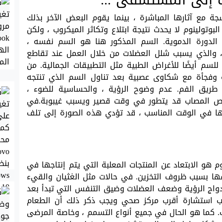
ة مع آثارها المباشرة ، بينما يقوم البعض الآخر بذلك
بوتولينوم لا يحدث نتيجة ابتلاع وتكاثر الميكروب ، ولكن
ي الدورة الدموية. السم المذكور هنا هو السم نفسه ،
، والذي يسبب شلل العضلات من خلال العمل عند تقاطع
لسم أيضًا للأغراض الطبية مثل التطبيقات الجمالية. من
ة وفجأة مع شكاوى عصبية بعد تناول السم الذي تنتجه
ن طريق الفم. عدم وضوح الرؤية ، والحساسية للضوء ،
خص المصاب قد يتطور في وقت قصير ويسبب غيبوبة.في
فيها في الوقت المناسب ، قد تؤدي هذه الصورة إلى تلف
 هو الابتعاد عن المنتجات المعلبة التي يتم إنتاجها في
ا بسبب ظروف التخزين. في حالات مثل الغثيان والقيء
دواج الرؤية وضعف العضلات وضيق التنفس التي تبدأ بعد
، يجب استشارة أقرب مركز صحي ويجب ذكر ذلك أن الطعام
ب. كما هو الحال في جميع أنواع التسمم ، وخاصة المرضى