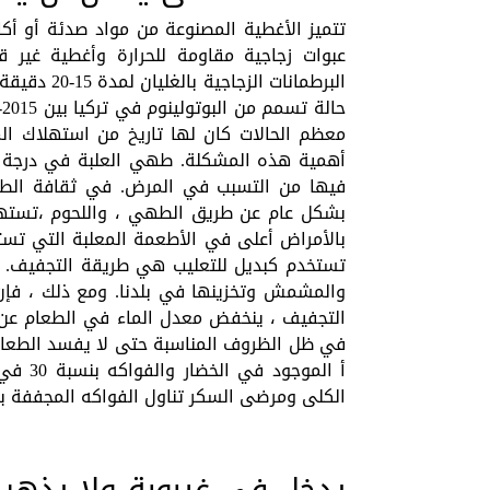
تتميز الأغطية المصنوعة من مواد صدئة أو أكا
عبوات زجاجية مقاومة للحرارة وأغطية غير ق
معظم الحالات كان لها تاريخ من استهلاك ا
أهمية هذه المشكلة. طهي العلبة في درجة حرا
فيها من التسبب في المرض. في ثقافة الطهي 
بشكل عام عن طريق الطهي ، واللحوم ،تستهلك 
بالأمراض أعلى في الأطعمة المعلبة التي تست
تستخدم كبديل للتعليب هي طريقة التجفيف. يم
والمشمش وتخزينها في بلدنا. ومع ذلك ، فإن ا
التجفيف ، ينخفض ​​معدل الماء في الطعام ع
في ظل الظروف المناسبة حتى لا يفسد الطعام. 
أ المو
الكلى ومرضى السكر تناول الفواكه المجففة بعن
يدخل في غيبوبة ولا يذهب