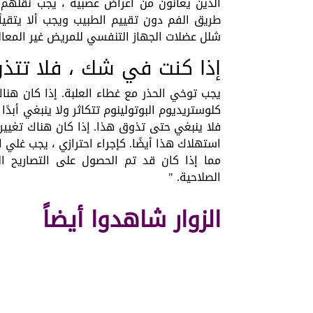
الذين يعانون من أعراض عصبية ، يجب نقله
طريق الفم دون تقييم الطبيب ويجب ألا يتقيأ
شلل عضلات الجهاز التنفسي للمريض غير المعال
إذا كنت في شك ، فلا تتذو
يجب توخي الحذر مع غطاء العلبة. إذا كان هنا
كلوستريديوم البوتولينوم تتكاثر ولا ينبغي أبدًا
فلا ينبغي حتى تذوق هذا. إذا كان هناك تغيير ف
مما إذا كان قد تم الحصول على التصاريح اللا
الصلاحية. "
الزوار شاهدوا أيضاً