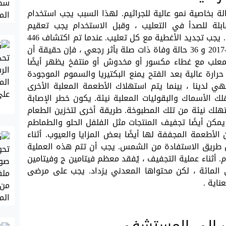
لة بخاصية نمو عالية للجراثيم. لهذا السبب يجب استخدام
ابلة للصدأ في التعليب ، وقبل الاستخدام يجب تعقيم
البرطمانات الزجاجية بالغليان لمدة 15-20 دقيقة. يجب تجديد الأغطية مع كل تعليب. عندما تم اكتشاف 446
حالة تسمم من البوتولينوم في تركيا بين 2015-2017 و 36 حالة وفاة ذات صلة بأثر رجعي ، فإن حقيقة أن
لمعلب مع غطاء مكسور أو مخدوش أو منتفخ يظهر أيضًا
رة عالية بعد الفتح يمنع البكتيريا والسموم الموجودة
لدينا ، بينما يتم استهلاك الأطعمة المعلبة الأخرى
الأسماك والبقوليات المعلبة نيئة. يكون خطر الإصابة
هلك نيئة من تلك المطبوخة. طريقة أخرى لتخزين الطعام
كن أيضًا تجفيف المنتجات مثل الفلفل الحلو والطماطم
لأطعمة المجففة لها أيضًا بعض المزايا والعيوب. أثناء
ن طريق الاستفادة من الشمس. يجب أن تتم هذه العملية
أثناء عملية التجفيف ، يُفقد معظم فيتامين ج وفيتامين
جود في الخضار والفواكه بنسبة 30 في المائة ، لكن محتواها المعدني يزداد. يجب على مرضى
اية .
 إلى المستشفى ...