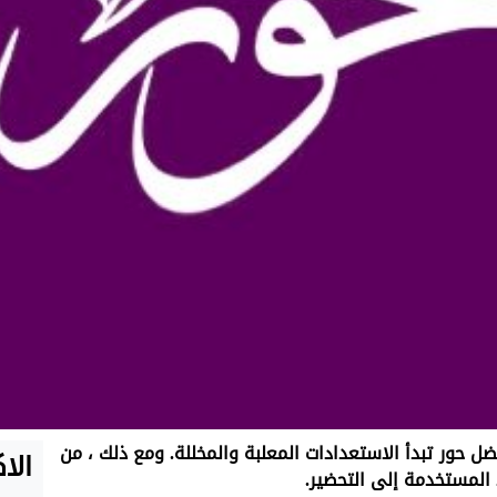
ضل حور تبدأ الاستعدادات المعلبة والمخللة. ومع ذلك ، من
الا
 المستخدمة إلى التحضير.