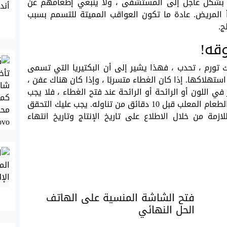
م بشكل عاجل إلى المستشفى ، ولا ينبغي إطعامهم عن
 المريض. عادة ما تكون العواقب المميتة للتسمم بسبب
ج.
قه!
ك تورم ، تحدب ، فهذا يشير إلى أن البكتيريا التي تسمى
 استهلاكها. إذا كان الغطاء متسربًا ، وإذا كان هناك عفن ،
ي اللون أو الرائحة أو الرائحة عند فتح الغطاء ، فلا يجب
استهلاك هذا أيضًا. كإجراء احترازي ، يجب غلي الطعام المعلب قبل 10 دقائق من تناوله. يجب عليك التحقق
زمة من خلال الاطلاع على تاريخ الإنتاج وتاريخ انتهاء
فتح الشاشة المنسية على الهاتف
الحل النهائي