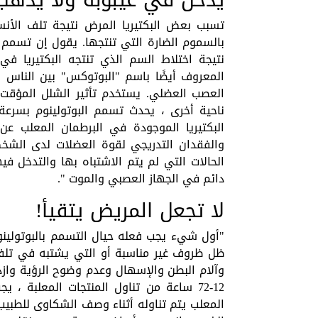
تسبب بعض البكتيريا المرض نتيجة تلف الأنسج
بالسموم الضارة التي تنتجها. يقول إن تسمم ال
نتيجة اختلاط السم الذي تنتجه البكتيريا ف
المعروف أيضًا باسم "البوتوكس" بين الناس 
العصب العضلي. يستخدم تأثير الشلل المؤقت ل
ناحية أخرى ، يحدث تسمم البوتولينوم بسرع
البكتيريا الموجودة في البرطمان المعلب ع
والفقدان التدريجي لقوة العضلات لدى الش
الحالات التي لم يتم الاشتباه بها والتدخل 
دائم في الجهاز العصبي والموت ".
لا تجعل المريض يتقيأ!
"أول شيء يجب فعله حيال التسمم بالبوتولينوم
ظل ظروف غير مناسبة أو التي يشتبه في تلفه
وآلام البطن والإسهال وعدم وضوح الرؤية واز
12-72 ساعة من تناول المنتجات المعلبة 
المعلب يتم تناوله أثناء وصف الشكاوى للطبي