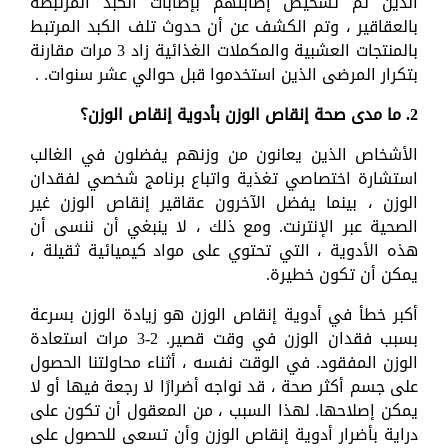
الذين تم تشخيص إصابتهم بإصابات الكبد المرتبطة
بالعقاقير ، وتم الكشف عن أن حدوث تلف الكبد المرتبط
بالمنتجات العشبية والمكملات الغذائية زاد 3 مرات مقارنة
بتكرار المرضى الذين استخدموا قبل حوالي عشر سنوات. .
2. ما مدى صحة إنقاص الوزن بأدوية إنقاص الوزن؟
الأشخاص الذين يعانون من وزنهم يفضلون في الغالب
استشارة اختصاصي تغذية واتباع برنامج شخصي لفقدان
الوزن ، بينما يفضل الآخرون عقاقير إنقاص الوزن غير
الصحية عبر الإنترنت. ومع ذلك ، لا ينبغي أن ننسى أن
هذه الأدوية ، التي تحتوي على مواد كيميائية ثقيلة ،
يمكن أن تكون خطيرة.
أكبر خطأ في أدوية إنقاص الوزن هو زيادة الوزن بسرعة
بسبب فقدان الوزن في وقت قصير. 2-3 مرات استعادة
الوزن المفقود. في الوقت نفسه ، أثناء محاولتنا الحصول
على جسم أكثر صحة ، قد نواجه أضرارًا لا رجعة فيها أو لا
يمكن إصلاحها. لهذا السبب ، من المعقول أن تكون على
دراية بأضرار أدوية إنقاص الوزن وأن تسعى للحصول على