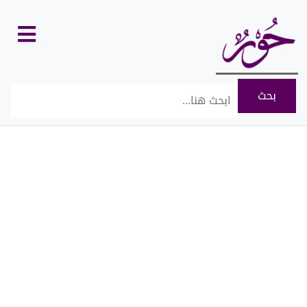
كل
الأقسام