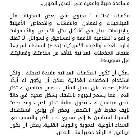
مساعدة طبية واقعية على المدى الطويل.
مكملات غذائية ؛ يحتوي على بعض المكونات مثل
الفيتامينات والمعادن والأعشاب والأحماض الأمينية
والإنزيمات. يباع في أشكال مثل الأقراص والكبسولات
والمواد الهلامية الناعمة والمساحيق والسوائل. لا تملك
إدارة الغذاء والدواء الأمريكية (FDA) السلطة لمراجعة
منتجات المكملات الغذائية للتأكد من سلامتها وفعاليتها
قبل تسويقها.
يمكن أن تكون المكملات الغذائية مفيدة لصحتك ، ولكن
استخدام المكملات الغذائية يمكن أن يكون له أيضًا
مخاطر صحية. على سبيل المثال ، يضمن فيتامين ك تخثر
الدم ، مما يسمح للجروح بالشفاء بشكل صحيح. في حالة
نقص فيتامين ك ، تطول عملية تخثر الدم ، وقد يحدث
نزيف مفرط في الشخص. يمكن أن يؤدي الاستهلاك
المفرط لفيتامين K إلى تسريع تخثر الدم والتسبب في
انسداد الأوعية الدموية والنوبات القلبية. يمكن أن يكون
فيتامين K الزائد خطيراً مثل النقص.