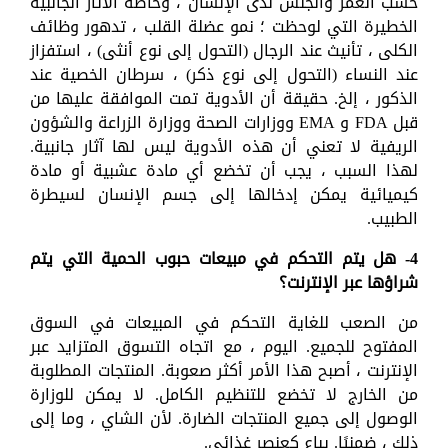
حسب العمر والجنس لدى الإنسان ، وخاصة الآثار الجانبية
الخطيرة التي لوحظت ؛ نمو عضلة القلب ، تدهور وظائف
الكلى ، تأنيث عند الرجال (التحول إلى نوع أنثى) ، استفزاز
عند النساء (التحول إلى نوع ذكر) ، سرطان الخصية عند
الذكور ، إلخ. حقيقة أن الأدوية تمت الموافقة عليها من
قبل FDA و EMA ووزارات الصحة ووزارة الزراعة والشؤون
الريفية لا تعني أن هذه الأدوية ليس لها آثار جانبية.
لهذا السبب ، يجب أن تخضع أي مادة عشبية أو مادة
كيميائية يمكن إدخالها إلى جسم الإنسان لسيطرة
الطبيب.
4- هل يتم التحكم في مبيعات حبوب الحمية التي يتم
شراؤها عبر الإنترنت؟
من الصعب للغاية التحكم في المبيعات في السوق
المفتوح للجميع. اليوم ، مع اتجاه التسوق المتزايد عبر
الإنترنت ، أصبح هذا الأمر أكثر صعوبة. المنتجات المطلوبة
من الخارج لا تخضع للتنظيم الكامل. لا يمكن للوزارة
الوصول إلى جميع المنتجات الضارة. لأن الشاي ، وما إلى
ذلك ، ضمنيًا. يباع كعنصر غذائي.