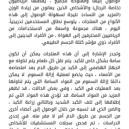
الوصول إليها ومفتوحة للجميع ، يفضلها الرياضيون
(خاصة الرجال) والأشخاص الذين يعانون من زيادة الوزن
(المزيد من النساء). نتيجة لسهولة الوصول إلى هذه
الأنواع من المنتجات ، يتوسع نطاق المستخدمين تدريجياً.
اليوم ، هناك مجموعة واسعة من الاستخدامات من
الرياضيين المحترفين إلى الهواة ، من الأفراد البدينين إلى
الأفراد ذوي مؤشر كتلة الجسم الطبيعي.
وتجدر الإشارة إلى أن هذه المنتجات يمكن أن تكون
سامة بشكل خاص للكبد. يتم نقل كل طعام يتم تناوله مع
الجهاز الهضمي إلى الكبد عن طريق الدم بعد امتصاصه
من الأمعاء ، حيث يخضع لعملية إزالة السموم. لا يمكن
دائمًا إزالة السموم من المواد السامة التي يتم تناولها
بعد العمليات في الكبد ، وفي بعض الحالات ، قد تظهر
المزيد من المواد السامة. قد تؤدي هذه المواد التي تم
إطلاقها إلى تلف الكبد الشديد وبالتالي زراعة الكبد ،
والضرر الذي قد تسببه من خلال الوصول إلى أعضاء أخرى
من الجسم عن طريق الدم أمر لا مفر منه. في إحدى
الدراسات ، تم فحص سجلات المستشفيات للأشخاص