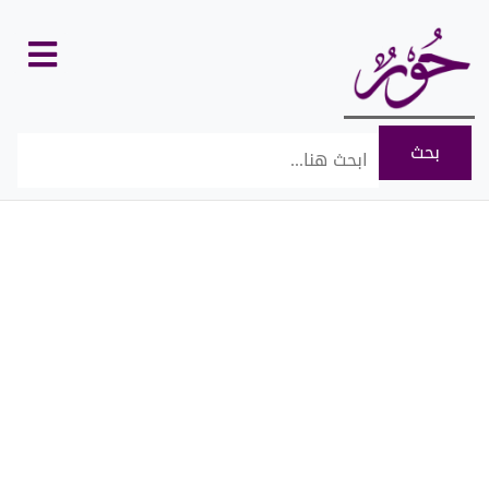
كل
الأقسام