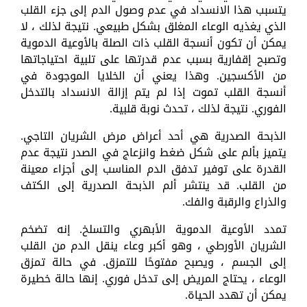
يتسبب هذا الانسداد في عدم وصول الدم إلى جزء القلب
الذي يغذيه الوعاء المغلق بشكل طبيعي. نتيجة لذلك ، لا
يمكن أن تكون أنسجة القلب ذات الصلة بالأوعية الدموية
وتصبح إقفارية بسبب عدم قدرتها على تلبية احتياجاتها
من الأكسجين. وهذا يعني أن الخلايا الموجودة في
أنسجة القلب تموت إذا لم يتم إزالة الانسداد بالتدخل
الفوري. نتيجة لذلك ، تحدث نوبة قلبية.
الذبحة الصدرية هي أحد أعراض مرض الشريان التاجي.
يتميز بألم على شكل ضغط وانزعاج في الصدر نتيجة عدم
القدرة على توفير تدفق الدم المناسب إلى أجزاء معينة
من القلب. قد ينتشر ألم الذبحة الصدرية إلى الكتف
والذراع والرقبة والفك.
تمدد الأوعية الدموية الأبهري والتسلخ. إنه تضخم
الشريان الأورطي ، وهو أكبر وعاء ينقل الدم من القلب
إلى الجسم ، ويصبح مفتوحًا للتمزق. في حالة تمزق
الوعاء ، يحتاج المريض إلى تدخل فوري. إنها حالة خطيرة
يمكن أن تهدد الحياة.