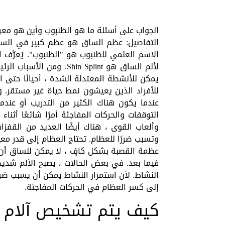
الجواب على أسئلة ما هو الظنبوب وأين هو مع
التفاصيل: عظم الساق هو عظم كبير في الساقي
الاسم العلمي للظنبوب هو "الظنبوب". يُعرَّف
لألم الساق هو in Splint
يمكن للأنشطة المعتدلة الشدة ، أحيانًا حتى ا
للأفراد الذين يعيشون نمط حياة غير مستقر. 
عندما يكون هناك الكثير من التدريب أو عندم
التوقفات والحركات المفاجئة أمرًا شائعًا أثن
وألعاب القوى ، هناك أيضًا العديد من القفزا
وتسبب ضررًا للعظام. تحتاج العظام إلى قدر معين
عظمة القصبة بشكل كافٍ ، لا يمكن للساق أن 
فيما بعد. في بعض الحالات ، يصبح الألم شديدًا
النشاط. لأن استمرار النشاط يمكن أن يسبب ضرر
إلى كسر العظام في الحركات المفاجئة.
كيف يتم تشخيص آلام 