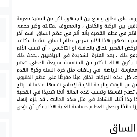
روف على نطاق واسع بين الجمهور. لكن من المفيد معرفة
ن بين الركبة والكاحل ، والمعروف بمتانته وكبر حجمه.
 الألم في عظم القصبة بأنه ألم في عظم الساق. اسم آخر
Sh. ومن الأسباب الرئيسية لظهور هذا الألم تعرض عظام الساق لنشاط مكثف.
لركض القصير للحاق بالحافلة أو التاكسي ، أن تسبب الألم
ومع ذلك ، بعد الفترة الشديدة في الرياضيين ،يحدث ذلك
ا يكون هناك الكثير من المنافسة سريعة الخطى. تعتبر
اء ممارسة الرياضة. في رياضات مثل كرة السلة وكرة القدم
ت. كل هذه الحركات تخلق عبئًا مفرطًا على عظم الظنبوب
 من الوقت والراحة اللازمة لإصلاح نفسها. عندما لا يرتاح
تصلح نفسها وتسبب هذه الحالة ألمًا شديدًا في القصبة
 جدًا أثناء النشاط. في مثل هذه الحالات ، قد يلزم إنهاء
ًا دائمًا ويجعل العظام حساسة للغاية.هذا يمكن أن يؤدي
الساق