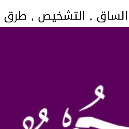
 الساق , التشخيص , طرق ا