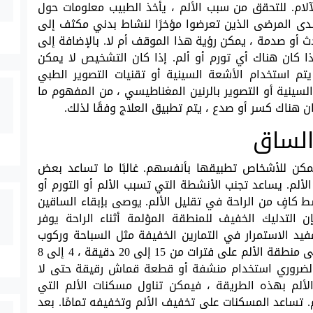
. للتحقق من سبب الألم ، يأخذ الطبيب معلومات حول
 لدى المرضى الذين تعرضوا مؤخرًا لنشاط بدني مكثف إلى
ث أو صدمة ، يمكن رؤية هذا الموقف أم لا. بالإضافة إلى
ذا كان هناك أي تورم أو ألم. إذا كان التشخيص لا يمكن
يتم استخدام الأشعة السينية أو تقنيات التصوير الطبي
السينية أو التصوير بالرنين المغناطيسي ، من المفهوم ما
ن هناك كسر أو صدع ، يتم تطبيق العلاج وفقًا لذلك.
الساق
كن للأشخاص تطبيقها بأنفسهم. غالبًا ما تساعد بعض
لم. يساعد تجنب الأنشطة التي تسبب الألم أو التورم أو
 كافٍ من الراحة في تقليل الألم. يوصى بإبقاء الساقين
إن التدليك الخفيف للمنطقة المؤلمة أثناء الراحة يوفر
فيد الاستمرار في التمارين الخفيفة مثل السباحة وركوب
الدراجات. مرة أخرى ، فإن وضع كمادات الثلج على منطقة الألم على فترات من 15 إلى 20 دقيقة ، 4 إلى 8
 الضروري استخدام منشفة أو قطعة قماش رقيقة حتى لا
الألم بهذه الطريقة ، فيمكن تناول مسكنات الألم التي
. تساعد المسكنات على تخفيف الألم وتخفيفه تمامًا. بعد