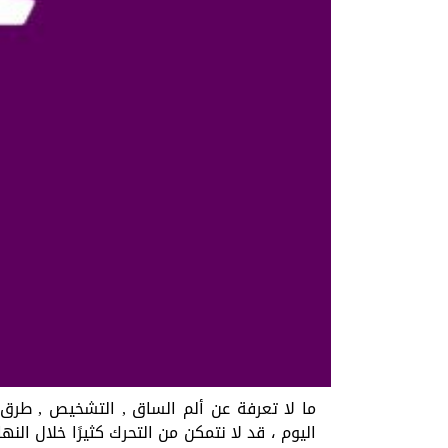
ما لا تعرفة عن ألم الساق , التشخيص , طرق 
اليوم ، قد لا نتمكن من التحرك كثيرًا خلال النه