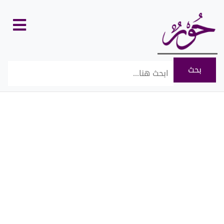
كل
الأقسام