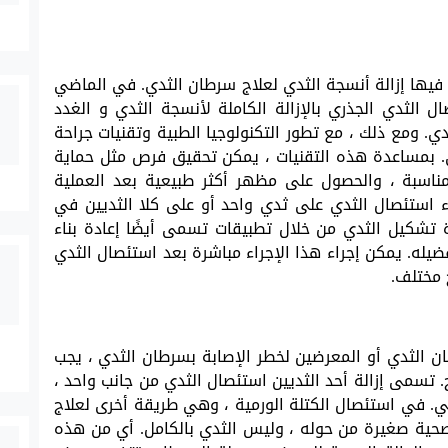
 فيها إزالة أنسجة الثدي لعلاج سرطان الثدي. في الماضي
 الثدي الجذري بالإزالة الكاملة لأنسجة الثدي و الغدد
ي. ومع ذلك ، مع تطور التكنولوجيا الطبية وتقنيات جراحة
ي. بمساعدة هذه التقنيات ، يمكن تحقيق فرص مثل حماية
ناسبة ، والحصول على مظهر أكثر طبيعية بعد العملية
راء استئصال الثدي على ثدي واحد أو على كلا الثديين في
تشكيل الثدي من خلال تطبيقات تسمى أيضًا إعادة بناء
فضيله. يمكن إجراء هذا الإجراء مباشرة بعد استئصال الثدي
 مختلف.
الثدي أو المعرضين لخطر الإصابة بسرطان الثدي ، يجب
. تسمى إزالة أحد الثديين استئصال الثدي من جانب واحد ،
ئي. في استئصال الكتلة الورمية ، وهي طريقة أخرى لعلاج
صحية صغيرة من حوله ، وليس الثدي بالكامل. أي من هذه