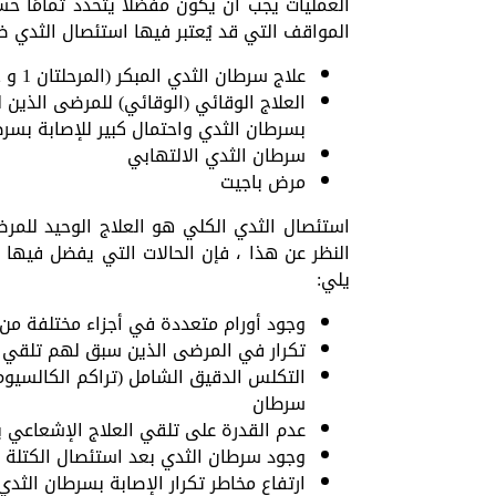
العمليات يجب أن يكون مفضلًا يتحدد تمامًا 
المواقف التي قد يُعتبر فيها استئصال الثدي ضر
علاج سرطان الثدي المبكر (المرحلتان 1 و 2) والمتقدم (المرحلة 3)
العلاج الوقائي (الوقائي) للمرضى الذين 
بسرطان الثدي واحتمال كبير للإصابة بسر
سرطان الثدي الالتهابي
مرض باجيت
استئصال الثدي الكلي هو العلاج الوحيد للمر
النظر عن هذا ، فإن الحالات التي يفضل فيها 
يلي:
وجود أورام متعددة في أجزاء مختلفة من 
تكرار في المرضى الذين سبق لهم تلقي ا
التكلس الدقيق الشامل (تراكم الكالسيوم)
سرطان
عدم القدرة على تلقي العلاج الإشعاعي 
وجود سرطان الثدي بعد استئصال الكتلة ا
ارتفاع مخاطر تكرار الإصابة بسرطان الثدي