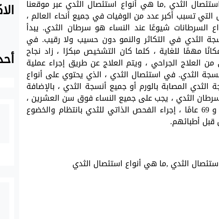
استئصال الثدي ,ما هي أنواع استئصال الثدي عبر موقعنا
الا
التي تسبب أكبر عدد من الوفيات في جميع أنحاء العالم ،
اع السرطانات شيوعًا عند النساء هو سرطان الثدي. يبدأ
سجة الثدي في التكاثر والنمو دون حسيب ولا رقيب. في
ًا مهمًا للغاية ، كلما كان التشخيص مبكرًا ، زاد نجاح
أحد
 من العلاج الجراحي ، ويتم العلاج عن طريق إجراء عملية
نسجة الثدي. في استئصال الثدي ، الذي يحتوي على أنواع
 الثدي المصابة بالورم أو جميع أنسجة الثدي ، بالإضافة
ن سرطان الثدي ، يجب على جميع النساء فوق سن العشرين ،
وخاصة النساء اللواتي تتراوح أعمارهن بين 40 و 69 عامًا ، إجراء الفحص الذاتي للثدي بانتظام والخضوع
قبل أطبائهم.