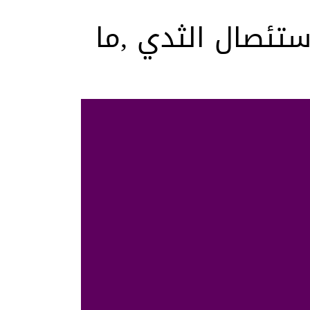
ستئصال الثدي ,ما