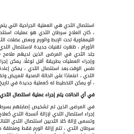
استئصال الثدي هي العملية الجراحية التي يتم
، كان العلاج سرطان الثدي هو عمليات استئصال
الليمفاوية تحت الإبط والورم وبعض عضلات الثد
الأورام ، ظهرت تقنيات جديدة لاستئصال الثد
جلد الثدي في المرضى الذين لديهم ملامح م
وإجراء العمليات بطريقة أقل توغلًا. يمكن إج
نفس الوقت.بعد استئصال الثدي ، يمكن إعادة 
الثدي ، اعتمادًا على الحالة الصحية للمريض وت
، أو يمكن التخطيط له كعملية جديدة في تاريخ
في أي الحالات يتم إجراء عملية استئصال الثدي
في المرضى الذين تم تشخيص إصابتهم بسرطان 
إجراء استئصال الثدي لإزالة أنسجة الثدي كعلاج
وتسمى إزالة كلا الثديين استئصال الثدي الثنا
سرطان الثدي ، تتم إزالة الورم فقط ومنطقة 