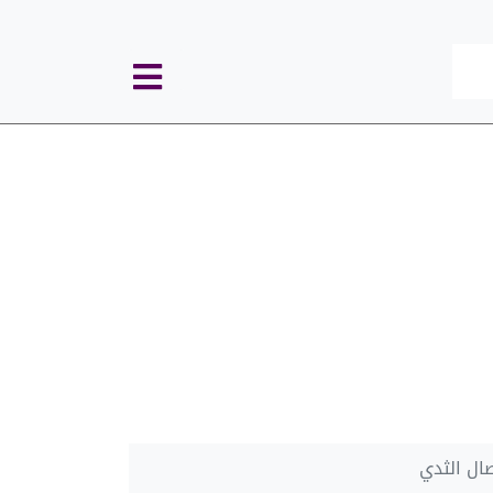
كل
الأقسام
صال الثدي