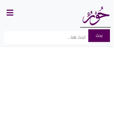
كل
الأقسام