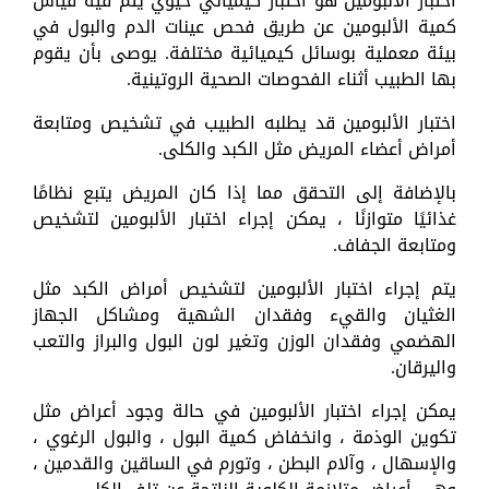
اختبار الألبومين هو اختبار كيميائي حيوي يتم فيه قياس
كمية الألبومين عن طريق فحص عينات الدم والبول في
بيئة معملية بوسائل كيميائية مختلفة. يوصى بأن يقوم
بها الطبيب أثناء الفحوصات الصحية الروتينية.
اختبار الألبومين قد يطلبه الطبيب في تشخيص ومتابعة
أمراض أعضاء المريض مثل الكبد والكلى.
بالإضافة إلى التحقق مما إذا كان المريض يتبع نظامًا
غذائيًا متوازنًا ، يمكن إجراء اختبار الألبومين لتشخيص
ومتابعة الجفاف.
يتم إجراء اختبار الألبومين لتشخيص أمراض الكبد مثل
الغثيان والقيء وفقدان الشهية ومشاكل الجهاز
الهضمي وفقدان الوزن وتغير لون البول والبراز والتعب
واليرقان.
يمكن إجراء اختبار الألبومين في حالة وجود أعراض مثل
تكوين الوذمة ، وانخفاض كمية البول ، والبول الرغوي ،
والإسهال ، وآلام البطن ، وتورم في الساقين والقدمين ،