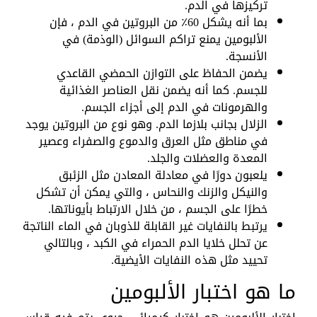
تركيزها في الدم.
بما أنه يشكل 60٪ من البروتين في الدم ، فإن
الألبومين يمنع تراكم السوائل (الوذمة) في
الأنسجة.
يضمن الحفاظ على التوازن الحمضي القاعدي
للجسم. كما أنه يضمن نقل العناصر الغذائية
والهرمونات في الدم إلى أجزاء الجسم.
الزلال بجانب بلازما الدم. وهو نوع من البروتين يوجد
في مناطق مثل العرق والدموع والصفراء وعصير
المعدة والعضلات والجلد.
يلعبون دورًا في معادلة المعادن مثل الزئبق
والنيكل والزنك والنحاس ، والتي يمكن أن تشكل
خطرًا على الجسم ، من خلال الارتباط بأيوناتها.
يرتبط بالنفايات غير القابلة للذوبان في الماء الناتجة
عن تحلل خلايا الدم الحمراء في الكبد ، وبالتالي
تحييد مثل هذه النفايات الأيضية.
ما هو اختبار الألبومين