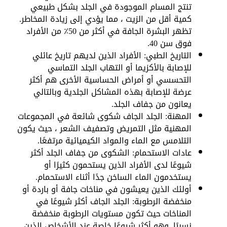
تنتج المسام الموجودة في الجلد بشكل طبيعي
كمية أقل من الزيت ، مما يؤدي إلى زيادة المخاطر.
تظهر البشرة الجافة في أكثر من 50٪ من الأفراد
فوق سن 40.
التاريخ الطبي: الأفراد الذين لديهم تاريخ عائلي
للإصابة بالأكزيما أو التهاب الجلد التماسي
التحسسي أو أمراض الحساسية الأخرى هم أكثر
عرضة للإصابة بهذه المشاكل الجلدية وبالتالي
يعانون من جفاف الجلد.
المهنة: الجلد الجاف شكوى شائعة في المجموعات
المهنية مثل التمريض وتصفيف الشعر ، حيث يكون
التلامس مع الماء والمواد الكيميائية مرتفعًا.
عادات الاستحمام: الشكوى من جفاف الجلد أكثر
شيوعًا لدى الأفراد الذين يستحمون كثيرًا أو
يستخدمون الماء الساخن جدًا أثناء الاستحمام.
أولئك الذين يعيشون في مناخات جافة أو باردة أو
منخفضة الرطوبة: الجلد الجاف أكثر شيوعًا في
المناخات حيث تكون مستويات الرطوبة منخفضة
نسبيًا. وهو أكثر شيوعًا خاصة عند الأشخاص الذين