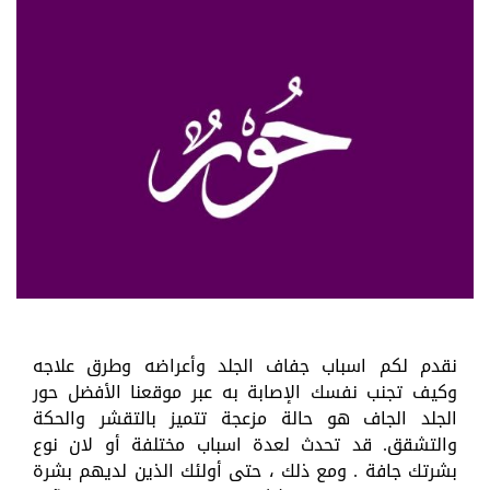
نقدم لكم اسباب جفاف الجلد وأعراضه وطرق علاجه
وكيف تجنب نفسك الإصابة به عبر موقعنا الأفضل حور
الجلد الجاف هو حالة مزعجة تتميز بالتقشر والحكة
والتشقق. قد تحدث لعدة اسباب مختلفة أو لان نوع
بشرتك جافة . ومع ذلك ، حتى أولئك الذين لديهم بشرة