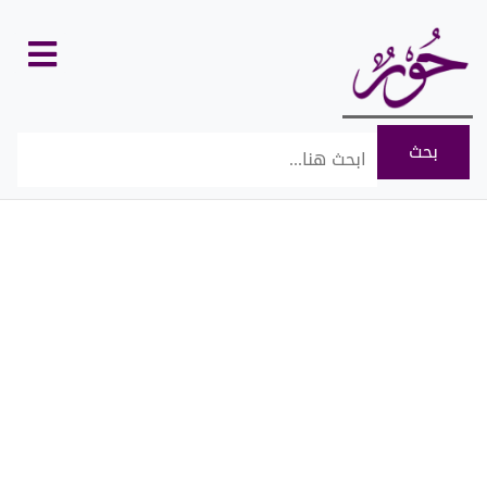
كل
الأقسام