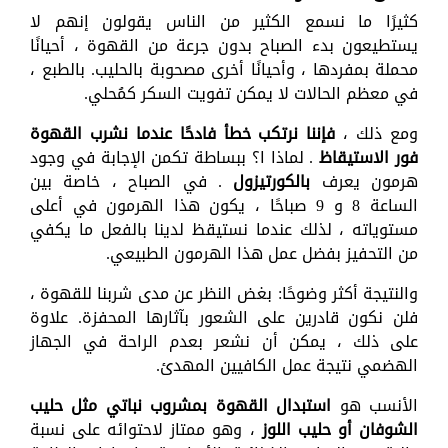
كثيرًا ما نسمع الكثير من الناس يقولون إنهم لا
يستطيعون بدء الصباح بدون جرعة من القهوة ، أحيانًا
محملة بمفردها ، وأحيانًا أخرى مصحوبة بالحليب. بالطبع ،
في معظم الحالات لا يمكن تفويت السكر كمُحلي.
ومع ذلك ،
فإننا نرتكب خطأ فادحًا عندما نشرب القهوة
فور الاستيقاظ
. لماذا ا؟ ببساطة تكمن الإجابة في وجود
هرمون يعرف
بالكورتيزول
. في الصباح ، خاصة بين
الساعة 8 و 9 صباحًا ، يكون هذا الهرمون في أعلى
مستوياته ، لذلك عندما نستيقظ لدينا بالفعل ما يكفي
من التحفيز بفضل عمل هذا الهرمون الطبيعي.
والنتيجة أكثر وضوحًا: بغض النظر عن مدى شربنا للقهوة ،
فلن نكون قادرين على الشعور بآثارها المحفزة. علاوة
على ذلك ، يمكن أن نشعر بعدم الراحة في الجهاز
الهضمي نتيجة عمل الكافيين المهدئ.
الأنسب هو
استبدال القهوة بمشروب نباتي مثل حليب
الشوفان أو حليب اللوز
، وهو ممتاز لاحتوائه على نسبة