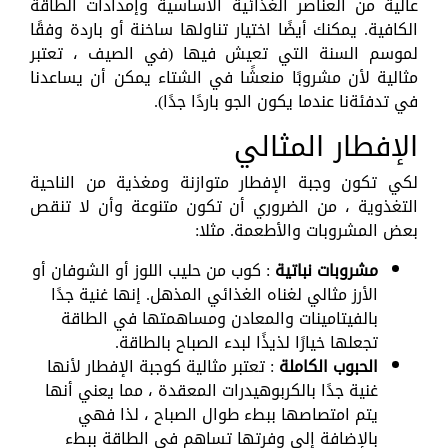
عالية من العناصر الغذائية الأساسية وإمدادات الطاقة
الكافية. يمكنك أيضًا اختيار تناولها ساخنة أو باردة وفقًا
لموسم السنة التي تعيش فيها (في الصيف ، تعتبر
مثالية لأن مشروبًا منعشًا في الشتاء يمكن أن يساعدنا
في تدفئةنا عندما يكون الجو باردًا جدًا).
الإفطار المثالي
لكي تكون وجبة الإفطار متوازنة ومغذية من الناحية
التغذوية ، من الضروري أن تكون متنوعة وأن لا تنقص
بعض المشروبات والأطعمة. مثلا:
مشروبات نباتية
: كوب من حليب اللوز أو الشوفان أو
الأرز مثالي لغناه الغذائي المذهل. إنها غنية جدًا
بالفيتامينات والمعادن ومساهمتها في الطاقة
تجعلها خيارًا لذيذًا لبدء الصباح بالطاقة.
الحبوب الكاملة
: تعتبر مثالية كوجبة الإفطار لأنها
غنية جدًا بالكربوهيدرات المعقدة ، مما يعني أنها
يتم امتصاصها ببطء طوال الصباح ، لذا فهي
بالإضافة إلى وفرتها تساهم في الطاقة ببطء