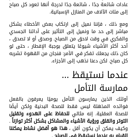
عادات شائعة جدًا ، شائعة جدًا لدرجة أنها تعود كل صباح
إلى مئات الآلاف من المنازل الإسبانية.
ومع ذلك ، فإننا نميل إلى ارتكاب بعض الأخطاء بشكل
مباشر إلى حد ما ونميل إلى التأثير على أدائنا الجسدي
والفكري في وقت لاحق من الصباح. وصدق أو لا تصدق ،
أحد أكثر الأشياء شيوعًا يتعلق بوجبة الإفطار ، حتى لو
كان ذلك يجعلك تفكر في الأمر: فنجان من القهوة تشربه
كل صباح. لكن دعنا نذهب إلى الأجزاء.
عندما نستيقظ ...
ممارسة التأمل
أولئك الذين يمارسون التأمل يوميًا يعرفون بالفعل
فوائده المذهلة ليس فقط للصحة البدنية ولكن أيضًا
للصحة العقلية. إنه مثالي
للحفاظ على الهدوء وتقليل
التوتر والقلق ورؤية الأشياء والمشاكل بشكل أكثر توازناً
.
وكيف يمكن أن يكون أقل ،
هذا هو أفضل نشاط يمكننا
القيام به عندما نستيقظ في الصباح
.