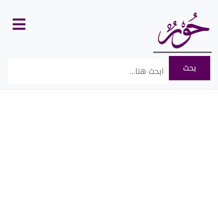
كل
الأقسام