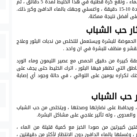
يمكنك خلط كمية متساوية من خل التفاح مع الماء ، ونقع كرة قطنية في هذا الخليط لمدة 5 دقائق ، ثم
ضعيها على الأماكن التي تخرج منها الحبوب لمدة 10-15 دقيقة ، واغسلي وجهك بالماء الدافئ وكرر ذلك.
لى أفضل نتيجة ممكنة.
ثار حب الشباب
 الحموضة للبشرة ويستعمل للتخلص من ندبات البثور وعلاج
شر و منظف للبشرة في ان واحد .
 كبيرة من دقيق الحمص مع عصير الليمون وماء الورد
اطق التي تظهر فيها البثور ، اترك الخليط حتى يجف على
كنك تكراره يومين على التوالي ، في حالة وجود أي إصابة
ار حب الشباب
، ويحافظ على نضارتها وصحتها ، ويتخلص من حب الشباب
 والعدوى ، وله تأثير علاجي على مشاكل البشرة.
ن كبيرتين من صودا الخبز مع كمية قليلة من الماء ،
 وغسلها بالماء الدافئ دون الانتظار لأكثر من دقيقتين ،