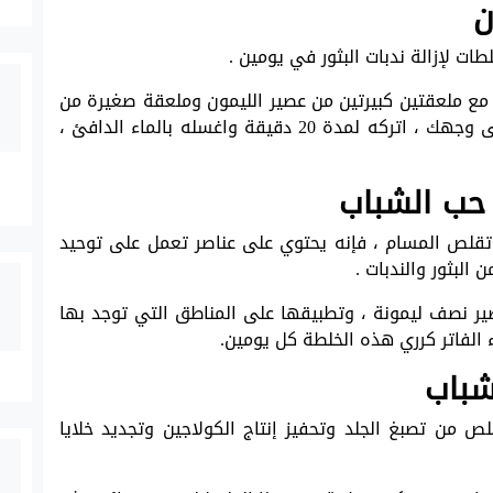
ن
ات لإزالة ندبات البثور في يومين .
ع ملعقتين كبيرتين من عصير الليمون وملعقة صغيرة من
العسل الأبيض الطبيعي ، دهنه على البثور على وجهك ، اتركه لمدة 20 دقيقة واغسله بالماء الدافئ ،
ر حب الشباب
 تقلص المسام ، فإنه يحتوي على عناصر تعمل على توحيد
البثور والندبات .
 مع عصير نصف ليمونة ، وتطبيقها على المناطق التي توجد بها
الفاتر كرري هذه الخلطة كل يومين.
لشباب
ص من تصبغ الجلد وتحفيز إنتاج الكولاجين وتجديد خلايا