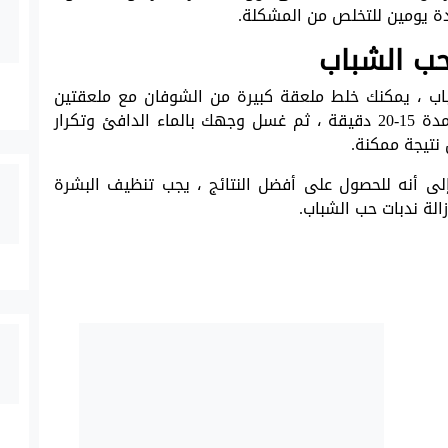
دة يومين للتخلص من المشكلة.
 حب الشباب
اب ، يمكنك خلط ملعقة كبيرة من الشوفان مع ملعقتين
كبيرتين من الحليب وترك المزيج على بشرتك لمدة 15-20 دقيقة ، ثم غسل وجهك بالماء الدافئ وتكرار
نتيجة ممكنة.
لى أنه للحصول على أفضل النتائج ، يجب تنظيف البشرة
الة ندبات حب الشباب.