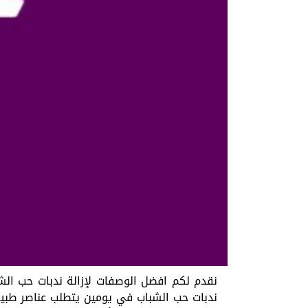
نقدم لكم افضل الوصفات لإزالة ندبات حب الش
ندبات حب الشباب في يومين يتطلب عناصر طبيع