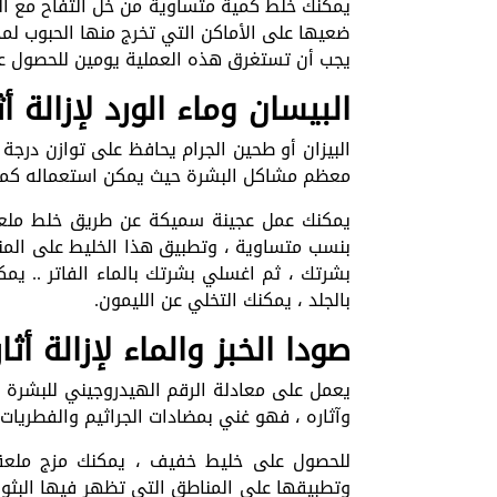
يجب أن تستغرق هذه العملية يومين للحصول ع
البيسان وماء الورد لإزالة أ
البيزان أو طحين الجرام يحافظ على توازن درجة
معظم مشاكل البشرة حيث يمكن استعماله كمق
يمكنك عمل عجينة سميكة عن طريق خلط ملعقة
بنسب متساوية ، وتطبيق هذا الخليط على المن
بشرتك ، ثم اغسلي بشرتك بالماء الفاتر .. يم
بالجلد ، يمكنك التخلي عن الليمون.
صودا الخبز والماء لإزالة أث
يعمل على معادلة الرقم الهيدروجيني للبشرة 
وآثاره ، فهو غني بمضادات الجراثيم والفطريات
للحصول على خليط خفيف ، يمكنك مزج ملعقتي
وتطبيقها على المناطق التي تظهر فيها البثور ،