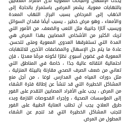
يحدث الإسهال والنباتات المعوية لدى الأفراد المصابين
بالتهابات معوية. يشعر المرضى باستمرار بالحاجة إلى
الذهاب إلى المرحاض بسبب البراز. التهاب المعدة
والأمعاء ، وهو مرض خطير ، يسبب أيضًا فقدان السوائل
ويسبب آثارًا جانبية مثل التعب والضعف. من الأمور التي
تربك الكثير من الأشخاص المصابين بهذا المرض هي
المدة التي تستغرقها العدوى المعوية ومتى تتحسن.
عادة ما يتم حل الإسهال والمضاعفات الأخرى للالتهابات
المعوية في غضون أسبوع. نظرًا لكونه مرضًا معديًا ، فإن
احتمالية انتقاله عالية جدًا ، خاصة في المناطق التي
تعاني من ضعف الصرف الصحي مقارنة بالبيئة المنزلية ،
مثل دورات المياه في المدارس. لوغا ، من أجل منع
المشاكل الخطيرة التي قد تنشأ عن إطالة فترة الشفاء
من المرض ، يجب على الأفراد المصابين التقدم على الفور
إلى المؤسسات الصحية ، وإجراء الفحوصات اللازمة وبدء
طرق العلاج. يجب أن تطلب العناية الطبية على الفور
لتجنب المشاكل الخطيرة التي قد تنجم عن الشفاء
المطول من المرض.