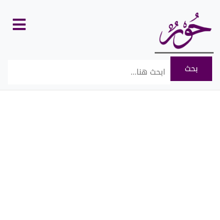
كل
الأقسام