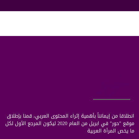
التجميل
التجميل
التجميل
كورونا فيروس 19
كورونا فيروس 19
بوستات عبارات رمزيات
بوستات عبارات رمزيات
التكنولوجيا
التكنولوجيا
انطلاقا من إيمانناً بأهمية إثراء المحتوى العربي، قمنا بإطلاق
السعودية
موقع "حور" في ابريل من العام 2020 ليكون المرجع الأول لكل
ما يخص المرأة العربية
السعودية