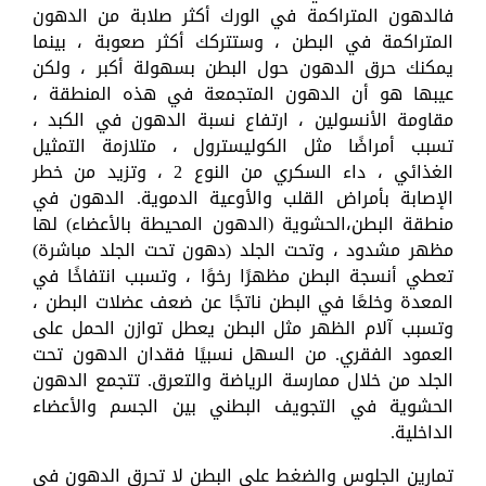
فالدهون المتراكمة في الورك أكثر صلابة من الدهون
المتراكمة في البطن ، وستتركك أكثر صعوبة ، بينما
يمكنك حرق الدهون حول البطن بسهولة أكبر ، ولكن
عيبها هو أن الدهون المتجمعة في هذه المنطقة ،
مقاومة الأنسولين ، ارتفاع نسبة الدهون في الكبد ،
تسبب أمراضًا مثل الكوليسترول ، متلازمة التمثيل
الغذائي ، داء السكري من النوع 2 ، وتزيد من خطر
الإصابة بأمراض القلب والأوعية الدموية. الدهون في
منطقة البطن،الحشوية (الدهون المحيطة بالأعضاء) لها
مظهر مشدود ، وتحت الجلد (دهون تحت الجلد مباشرة)
تعطي أنسجة البطن مظهرًا رخوًا ، وتسبب انتفاخًا في
المعدة وخلعًا في البطن ناتجًا عن ضعف عضلات البطن ،
وتسبب آلام الظهر مثل البطن يعطل توازن الحمل على
العمود الفقري. من السهل نسبيًا فقدان الدهون تحت
الجلد من خلال ممارسة الرياضة والتعرق. تتجمع الدهون
الحشوية في التجويف البطني بين الجسم والأعضاء
الداخلية.
تمارين الجلوس والضغط على البطن لا تحرق الدهون في