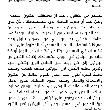
الجسم.
للتخلص من الدهون ، يجب أن تستهلك الدهون الصحية ،
ولكن يجب أن تعرف الكمية التي ستستخدمها ، لأن حتى
استخدام زيت الزيتون ، المعروف أنه صحي ، سيزيد من
زيادة الوزن ، بنسبة 30٪ من السعرات الحرارية اليومية في
نظامك الغذائي. يجب أن يأتي من الدهون. تناول زيوت
أوميغا 3 استهلك السمك المشوي أو المطبوخ على البخار
2-3 مرات في الأسبوع ، وتناول 2-3 حبات من الجوز أو 5-6
حبات من البندق في اليوم. ستساعدك إضافة القليل من
البروتين إلى كل وجبة على إنقاص الوزن بشكل أسرع
وتعزيز عملية الأيض. لأن البروتين يصعب هضمه ويبقيك
ممتلئًا لفترة أطول. يجب اختيار اللحوم الخالية من الدهون
والأسماك والدجاج وتجنب اللحوم المقلية. صدور الدجاج
منزوعة الجلد والديك الرومي هي خيارات بروتين ممتازة.
يساعد البيض في حرق الدهون. بيضة،بالإضافة إلى
البروتينات ، فهو يحتوي على فيتامين ب 12 الذي يزيد من
حرق الدهون في الجسم ، ومن يأكل البيض يشعر بالشبع
لفترة أطول.