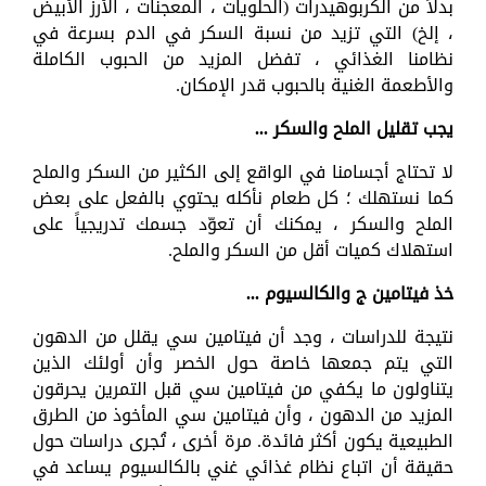
بدلاً من الكربوهيدرات (الحلويات ، المعجنات ، الأرز الأبيض
، إلخ) التي تزيد من نسبة السكر في الدم بسرعة في
نظامنا الغذائي ، تفضل المزيد من الحبوب الكاملة
والأطعمة الغنية بالحبوب قدر الإمكان.
يجب تقليل الملح والسكر ...
لا تحتاج أجسامنا في الواقع إلى الكثير من السكر والملح
كما نستهلك ؛ كل طعام نأكله يحتوي بالفعل على بعض
الملح والسكر ، يمكنك أن تعوّد جسمك تدريجياً على
استهلاك كميات أقل من السكر والملح.
خذ فيتامين ج والكالسيوم ...
نتيجة للدراسات ، وجد أن فيتامين سي يقلل من الدهون
التي يتم جمعها خاصة حول الخصر وأن أولئك الذين
يتناولون ما يكفي من فيتامين سي قبل التمرين يحرقون
المزيد من الدهون ، وأن فيتامين سي المأخوذ من الطرق
الطبيعية يكون أكثر فائدة. مرة أخرى ، تُجرى دراسات حول
حقيقة أن اتباع نظام غذائي غني بالكالسيوم يساعد في