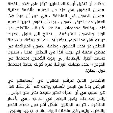
يمكنك أن تتخيل أن هناك تمارين تركز على هذه النقطة
لفقدان الدهون في جزء من الجسم وأنظمة غذائية
لفقدان الدهون في المنطقة ، في حين أن مبدأ هذا
العمل هو ؛ لحرق الدهون ، يجب أن تقوم بتمرين الجسم
كله ، وخاصة مجموعات العضلات الكبيرة ، وللتخلص من
الوزن والدهون المتراكمة ، تحتاج إلى تناول سعرات
حرارية أقل مما تحرق. تذكير آخر هو أنه يمكنك بسهولة
التخلص من أحدث الدهون ، وخاصة الدهون المتراكمة في
مناطق معينة لم ترغب أبدًا في التخلص منها ، ستترك
جسمك أخيرًا. بالإضافة إلى زيوت الكمثرى (مجمعة في
الحوض) ،تحدد صفاتك الوراثية ميزة كونك تفاحة (مجمعة
حول البطن).
الأشخاص الذين تتراكم الدهون في أجسامهم في
الوركين بدلاً من البطن لأسباب وراثية هم أكثر حظًا. هذا
هو السبب في أن المرأة تعتبر مفيدة حتى سن اليأس ،
ولكن بعد ذلك يتغير الوضع. في الغالب ، في الأعمار
المتأخرة ، تتراكم الدهون بشكل أكبر حول محيط الخصر
والبطن ، وليس في منطقة الورك. لها جانب جيد وسيئ ،