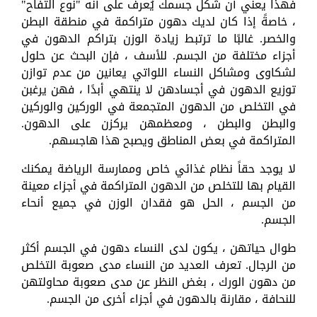
فهذا يعني أن شكل جسمك يُعرف على أنه "نوع التفاح"
، خاصةً إذا كان لديك دهون متراكمة في منطقة البطن
والخصر. غالبًا ما ترتبط زيادة الوزن بتراكم الدهون في
أجزاء مختلفة من الجسم. للأسف ، فإن البحث عن حلول
لشكاوى ومشاكل النساء اللواتي يعانين من عدم توازن
توزيع الدهون في أجسادهن لا ينتهي أبدًا ، فهن يرغبن
في التخلص من الدهون المتجمعة في الوركين والوركين
والبطن والبطن ، ومعظمهن يركزن على الدهون.
المتراكمة في بعض المناطق ويصبح هذا هاجسهم.
لا يوجد حقاً نظام غذائي خاص وممارسة الرياضة يمكنك
القيام بها للتخلص من الدهون المتراكمة في أجزاء معينة
من الجسم ، الحل هو فقدان الوزن في جميع أنحاء
الجسم.
طوال حياتهن ، يكون لدى النساء دهون في الجسم أكثر
من الرجال. تعرف العديد من النساء مدى صعوبة التخلص
من دهون الورك ، بغض النظر عن مدى صعوبة محاولتهن
للنحافة ، مقارنة بالدهون في أجزاء أخرى من الجسم.