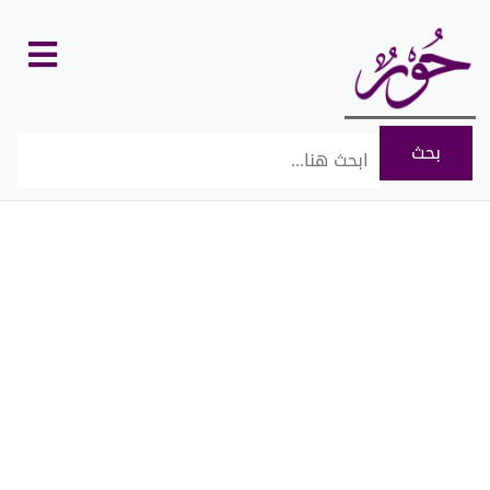
كل
الأقسام