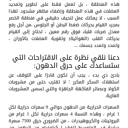
هذه المنطقة ، بل تعمل فقط على تطوير وتمديد
العضلات في هذه المنطقة وإضفاء مظهر مشدود. لهذا
السبب ، لا يمكنك عمل تنحيف حقيقي في منطقة الخصر
بمجرد القيام بحركات ضغط البطن أو الجلوس ،من أجل رفع
معدل ضربات قلبك فوق رقم معين ، تحتاج إلى القيام
بحركات القلب (الهوائية) وتقوية العضلات بالأوزان ،
وتمدد وتمدد جسمك ...
دعنا نلقي نظرة على الاقتراحات التي
ستساعدك على حرق الدهون:
بادئ ذي بدء ، يجب أن تكون قادرًا على التوقف عن
استهلاك السكر المكرر ؛ لا تقترب حتى من مشروبات
الكولا وعصائر الفاكهة الجاهزة والتي تسمى المشروبات
الغازية.
السعرات الحرارية من الدهون حوالي 9 سعرات حرارية لكل
1 غرام ، وهذه النسبة 4 سعرات حرارية لكل 1 غرام من
البروتينات والكربوهيدرات ، من الضروري حرق 7500 سعرة
حرارية في المتوسط ​​لتفقد 1 كيلوغرام من الدهون من