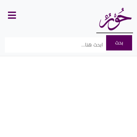
كل
الأقسام