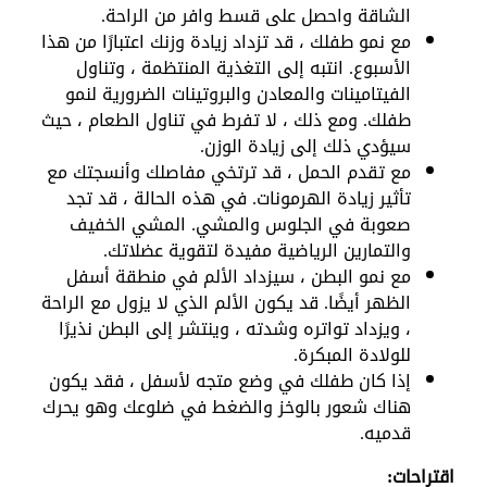
الشاقة واحصل على قسط وافر من الراحة.
مع نمو طفلك ، قد تزداد زيادة وزنك اعتبارًا من هذا
الأسبوع. انتبه إلى التغذية المنتظمة ، وتناول
الفيتامينات والمعادن والبروتينات الضرورية لنمو
طفلك. ومع ذلك ، لا تفرط في تناول الطعام ، حيث
سيؤدي ذلك إلى زيادة الوزن.
مع تقدم الحمل ، قد ترتخي مفاصلك وأنسجتك مع
تأثير زيادة الهرمونات. في هذه الحالة ، قد تجد
صعوبة في الجلوس والمشي. المشي الخفيف
والتمارين الرياضية مفيدة لتقوية عضلاتك.
مع نمو البطن ، سيزداد الألم في منطقة أسفل
الظهر أيضًا. قد يكون الألم الذي لا يزول مع الراحة
، ويزداد تواتره وشدته ، وينتشر إلى البطن نذيرًا
للولادة المبكرة.
إذا كان طفلك في وضع متجه لأسفل ، فقد يكون
هناك شعور بالوخز والضغط في ضلوعك وهو يحرك
قدميه.
اقتراحات: