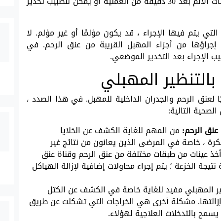
العملية. لمنع هذه الحالات ، يمكن تناول مسكنات الألم بعد 30 دقيقة من العملية أو يمكن للطبيب تخدير
تي يتم فيها الإجراء ، قد يكون مؤلمًا أو غير مؤلم. لا
إجراؤها من أجزاء المهبل القريبة من عنق الرحم. في
يب الإجراء بعد التخدير الموضعي.
بالتنظير المهبلي
ا لعنق الرحم والجدران الداخلية للمهبل. في هذا الصدد ،
صحية التالية:
عنق الرحم:
من المهم للغاية الكشف عن الخلايا
كرة ، خاصة في المرضى الذين يعانون من نتائج غير
 أخذ عينات من طبقات مختلفة من عنق الرحم وقناة عنق
نتيجة الخزعة ؛ يتم إجراء محاولات إضافية لإزالة الهياكل
ير المهبلي مفيد للغاية خاصة في الكشف عن الكتل
زالتها. مشكلة أخرى هي الخراجات التي تشكلت عن طريق
سمح بالتدخلات العلاجية لهؤلاء.