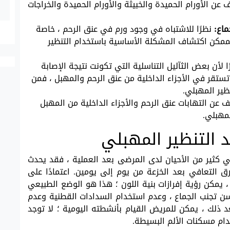
 الأورام الحميدة والخبيثة والأورام الحميدة والخراجات
ماع:
نظرًا للاشتباه في وجود ورم في عنق الرحم ، خاصة
لممكن اكتشاف المشكلة الأساسية باستخدام التنظير
ا لأن بعض الثآليل التناسلية التي تكونت نتيجة الإصابة
ستقر في الأجزاء الداخلية من عنق الرحم والمهبل ، فمن
ظير المهبلي.
عن التهابات عنق الرحم والأجزاء الداخلية من المهبل
لمهبلي.
د التنظير المهبلي
 كثير من الأحيان لدى المرضى بعد العملية ، فقد يحدث
التعافي بعد الخزعة من يوم إلى يومين. اعتمادًا على
 يمكن رؤية إفرازات بنية اللون ؛ هذا هو الوضع الطبيعي
سن تجنب الجماع ، وعدم استخدام السدادات القطنية وعدم
م بعد الخزعة. بعد ذلك ، يمكن للمريض القيام بأنشطته اليومية ؛ لا توجد
دام مسكنات الألم البسيطة.