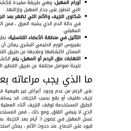
أورام المهبل:
وهي طريقة مفيدة للكشف عن
التي تتطور على جدار المهبل وإزالتها.
شكاوى النزيف والألم التي تظهر بعد الج
في حالة الدم الذي يشبه المرق ، فمن ا
المهبلي.
الثآليل في منطقة الأعضاء التناسلية:
نظرً
بفيروس الورم الحليمي البشري يمكن أن ت
الممكن اكتشافها وعلاجها عن طريق التن
التهابات عنق الرحم أو المهبل: يتم
الكشف 
نتيجة لعوامل مختلفة عن طريق التنظير ا
ما الذي يجب مراعاته بع
على الرغم من عدم وجود أعراض غير طبيعية في
نزيف طفيف أو بقع بسبب الخزعات. قد يستغرق 
الطرق المستخدمة لوقف النزيف أثناء العملية ،
الذي لا ينبغي القلق. ومع ذلك ، فمن المستح
غسل المهبل في غضون 3 أيا
قيود على الجماع. عند حدوث الألم ، يمكن استخ