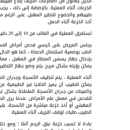
الذين يعانون من اضطرابات النزيف إبلاغ طبيبه
الخزعات أثناء العملية. بالإضافة إلى ذلك ، 
طبيبهم والخضوع لتنظير المهبل. على الرغم من
أخذ الخزعة أثناء الحمل.
تستغرق العملية في الغالب من 10 إلى 20 دقيقة ولا داعي لتطبيق أي مخدر قبل العملية.
يجلس المريض على كرسي فحص أمراض النساء
الطب بوضعية استئصال الحصاة ، كما هو الحال ف
بإدخال جهاز يسمى المنظار في المهبل ، مم
يمكن رؤيته بشكل مريح. يتم وضع جهاز التنظير
أثناء العملية ، يتم تنظيف الأنسجة وجدران ا
يمكن للطبيب أن يميز الخلايا غير الطبيعية ع
والعينات من جدران الأنسجة الملطخة بشكل غي
للفحص في معمل علم الأمراض. عندما يرى الطب
المهبلي أو أخذ خزعة مباشرة من الأنسجة. عل
الطبيب طلبات لوقف النزيف أثناء العملية.
عادة لا تسبب خزعة عنق الرحم ألمًا ؛ ومع ذ