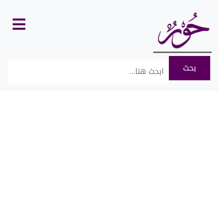
كل
الأقسام