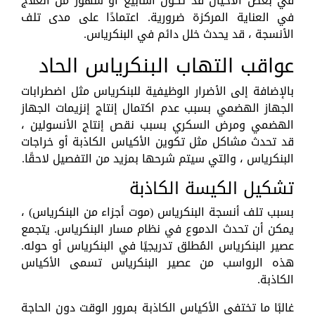
في بعض الأحيان قد تكون أسابيع أو شهور من العلاج
في العناية المركزة ضرورية. اعتمادًا على مدى تلف
الأنسجة ، قد يحدث خلل دائم في البنكرياس.
عواقب التهاب البنكرياس الحاد
بالإضافة إلى الأضرار الوظيفية للبنكرياس مثل اضطرابات
الجهاز الهضمي بسبب عدم اكتمال إنتاج إنزيمات الجهاز
الهضمي ومرض السكري بسبب نقص إنتاج الأنسولين ،
قد تحدث مشاكل مثل تكوين الأكياس الكاذبة أو خراجات
البنكرياس ، والتي سيتم شرحها بمزيد من التفصيل لاحقًا.
تشكيل الكيسة الكاذبة
بسبب تلف أنسجة البنكرياس (موت أجزاء من البنكرياس) ،
يمكن أن تحدث الدموع في نظام مسار البنكرياس. يتجمع
عصير البنكرياس المُطلق تدريجيًا في البنكرياس أو حوله.
هذه الرواسب من عصير البنكرياس تسمى الأكياس
الكاذبة.
غالبًا ما تختفي الأكياس الكاذبة بمرور الوقت دون الحاجة