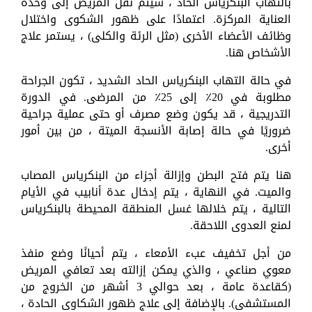
بالتهاب البنكرياس الحاد ، سيتم نقل المريض إلى وحدة
العناية المركزة. اعتمادًا على ظهور الشكوى واختلال
وظائف الأعضاء الأخرى (مثل الرئة والكلى) ، يستمر علاج
الأشخاص هنا.
في حالة التهاب البنكرياس الحاد الشديد ، تكون الجراحة
مطلوبة في 20٪ إلى 25٪ من المرضى. في الدورة
التدريجية ، قد يكون وضع مصرف أو حتى عملية جراحية
ضروريًا في حالة إصابة الأنسجة الميتة ، من بين أمور
أخرى.
هنا يتم فتح البطن وإزالة أجزاء من البنكرياس المصاب
والميت. في النهاية ، يتم إدخال عدة أنابيب في الأيام
التالية ، يتم خلالها غسل المنطقة المحيطة بالبنكرياس
لمنع العدوى اللاحقة.
من أجل تخفيف عبء الأمعاء ، يتم أحيانًا وضع منفذ
معوي صناعي ، والذي يمكن إزالته بعد تعافي المريض
(كقاعدة عامة ، بعد حوالي 3 أشهر من الخروج من
المستشفى). بالإضافة إلى علاج ظهور الشكاوى الحادة ،