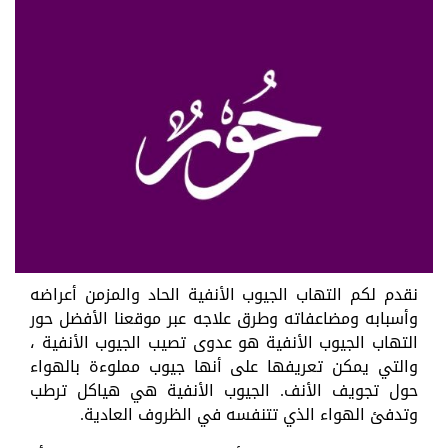
نقدم لكم التهاب الجيوب الأنفية الحاد والمزمن أعراضه
وأسبابه ومضاعفاته وطرق علاجه عبر موقعنا الأفضل حور
التهاب الجيوب الأنفية هو عدوى تصيب الجيوب الأنفية ،
والتي يمكن تعريفها على أنها جيوب مملوءة بالهواء
حول تجويف الأنف. الجيوب الأنفية هي هياكل ترطب
وتدفئ الهواء الذي تتنفسه في الظروف العادية.