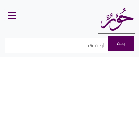
كل
الأقسام