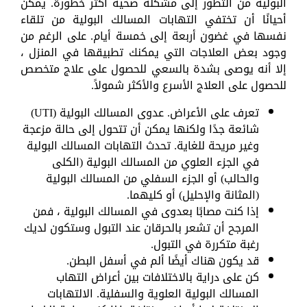
البولية من التطور إلى مشكلة صحية أكثر خطورة. يمكن
أحيانًا أن تختفي التهابات المسالك البولية من تلقاء
نفسها في غضون أربعة إلى خمسة أيام. على الرغم من
وجود بعض العلاجات التي يمكنك تطبيقها في المنزل ،
إلا أنه يوصى بشدة بالسعي للحصول على علاج متخصص
للحصول على العلاج الأسرع والأكثر شمولاً.
تعرف على الأعراض. عدوى المسالك البولية (UTI)
شائعة جدًا ولكنها يمكن أن تتحول إلى حالة مزعجة
وغير مريحة للغاية. تحدث التهابات المسالك البولية
في الجزء العلوي من المسالك البولية (الكلى
والحالب) أو الجزء السفلي من المسالك البولية
(المثانة والإحليل) أو كليهما.
إذا كنت مصابًا بعدوى في المسالك البولية ، فمن
المرجح أن تشعر بالحرقان عند التبول وستكون لديك
رغبة متكررة في التبول.
قد يكون هناك أيضًا ألم في أسفل البطن.
كن على دراية بالاختلافات بين أعراض التهاب
المسالك البولية العلوية والسفلية. الالتهابات