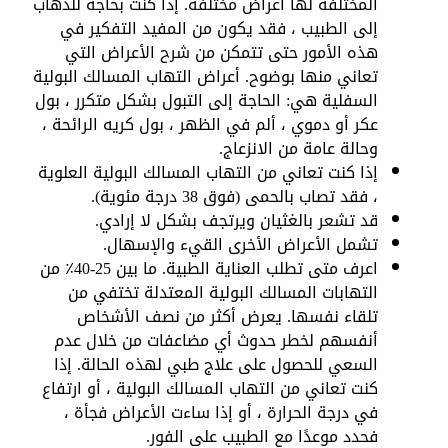
المختلفة لها أعراض مختلفة. إذا كنت بحاجة للذهاب
إلى الطبيب ، فقد يكون من المفيد التفكير في
هذه الأمور حتى تتمكن من شرح الأعراض التي
تعاني منها بوضوح. أعراض التهاب المسالك البولية
السفلية هي: الحاجة إلى التبول بشكل متكرر ، بول
عكر أو دموي ، ألم في الظهر ، بول كريه الرائحة ،
وحالة عامة من الانزعاج.
إذا كنت تعاني من التهاب المسالك البولية العلوية
، فقد تصاب بالحمى (فوق 38 درجة مئوية).
قد تشعر بالغثيان ويرتجف بشكل لا إرادي.
تشمل الأعراض الأخرى القيء والإسهال.
اعرف متى تطلب العناية الطبية. ما بين 25-40٪ من
التهابات المسالك البولية المعتدلة تختفي من
تلقاء نفسها. يعرض أكثر من نصف الأشخاص
أنفسهم لخطر حدوث أي مضاعفات من خلال عدم
السعي للحصول على علاج طبي لهذه الحالة. إذا
كنت تعاني من التهاب المسالك البولية ، أو ارتفاع
في درجة الحرارة ، أو إذا ساءت الأعراض فجأة ،
فحدد موعدًا مع الطبيب على الفور.