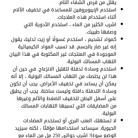
يقلل من فرص الشفاء التام.
استخدم الإيبوبروفين للمساعدة في تخفيف الآلام
أثناء استخدام هذه العلاجات.
اشرب الكثير من الماء ، استخدم الأدوية التي
وصفها طبيبك.
كمواد تشحيم ، استخدم غسولًا أو زيت تدليك يقول
إنه غير ضار بالجسم. قد تسبب المواد الكيميائية
الموجودة في المنتجات غير المكتوبة في هذا البيان
التهاب المسالك البولية.
استخدم وسادة تدفئة لتقليل الانزعاج. في حين أن
هذا لن يخلصك من التهاب المسالك البولية ، إلا أنه
يمكن أن يساعد في تخفيف الأعراض. يجب أن تكون
وسادة التدفئة دافئة وليست ساخنة. يجب أن يطبق
على أسفل البطن لتخفيف الضغط والألم وغيرها
من المضايقات التي تسببها التهابات المسالك
البولية.
لا تستهلك العنب البري أو تستخدم المضادات
الحيوية. سيساعد استخدامها مؤقتًا ، لكنه سيزيد
الوضع سوءًا! اشرب حوالي 250 مل من الماء مع