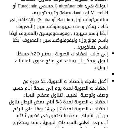
البولية هي: nitrofurantoin (المسمى Furadantin أو
Macrobid أو Macrodantin) وتريميثوبريم-
سلفاميثوكسازول (Bactrim أو Septra). بالإضافة إلى
ذلك ، يمكن وصف سيبروفلوكساسين (المعروف
أيضًا باسم سيبرو) ، وفوسفوميسين (المعروف أيضًا
باسم مونورول) وليفوفلوكساسين (المعروف أيضًا
باسم ليفاكوين). .
إلى جانب المضادات الحيوية ، يعتبر AZO مسكنًا
للبول ويمكن أن يساعد في علاج عدوى المسالك
البولية.
أكمل علاجك بالمضادات الحيوية. خذ دورة من
المضادات الحيوية لمدة يوم إلى سبعة أيام حسب
وصف وتوصية الطبيب. تتناول معظم النساء
المضادات الحيوية لمدة 3-5 أيام. يمكن للرجال تناول
المضادات الحيوية لمدة 7 إلى 14 يومًا. على الرغم
من أن الأعراض عادة ما تختفي في غضون ثلاثة
أيام بعد العلاج بالمضادات الحيوية ، فقد يستغرق