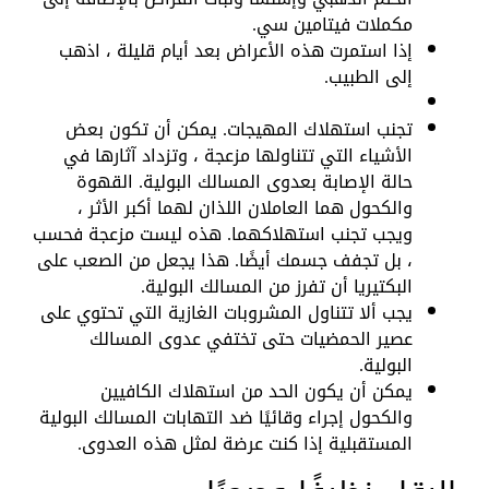
مكملات فيتامين سي.
إذا استمرت هذه الأعراض بعد أيام قليلة ، اذهب
إلى الطبيب.
تجنب استهلاك المهيجات. يمكن أن تكون بعض
الأشياء التي تتناولها مزعجة ، وتزداد آثارها في
حالة الإصابة بعدوى المسالك البولية. القهوة
والكحول هما العاملان اللذان لهما أكبر الأثر ،
ويجب تجنب استهلاكهما. هذه ليست مزعجة فحسب
، بل تجفف جسمك أيضًا. هذا يجعل من الصعب على
البكتيريا أن تفرز من المسالك البولية.
يجب ألا تتناول المشروبات الغازية التي تحتوي على
عصير الحمضيات حتى تختفي عدوى المسالك
البولية.
يمكن أن يكون الحد من استهلاك الكافيين
والكحول إجراء وقائيًا ضد التهابات المسالك البولية
المستقبلية إذا كنت عرضة لمثل هذه العدوى.