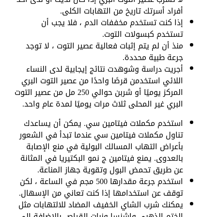
أفراد أسرتك تاريخ من التهابات الكلى.
إذا كنت تستخدم مخففات الدم ، فلا يجب أن
تستخدم كبسولات التوت.
منذ أن لم يتم إثبات فعالية عصير التوت ، لا توجد
جرعة طبية محددة.
أجريت دراسة وشوهدت نتائج إيجابية لدى النساء
اللائي استخدمن قرصًا واحدًا من عصير التوت البري
المركز يوميًا أو شربن حوالي 250 مل من عصير التوت
البري غير المحلى ثلاث مرات يوميًا لمدة عام واحد.
استخدم مكملات فيتامين سي. يمكن أن يساعدك
تناول مكملات فيتامين سي عندما تبدأ في الشعور
بأعراض التهاب المسالك البولية في منع الإصابة
بالعدوى. يمنع فيتامين ج نمو البكتيريا في المثانة
عن طريق تحمض البول وتقوية جهاز المناعة.
استخدم جرعة مقدارها 500 مجم في الساعة ، لكن
توقف عن استخدامها إذا كنت تعاني من الإسهال.
يمكنك شرب الشاي الخفيف المضاد للالتهابات مثل
الختم الذهبي وإشنسا ونبات القراص بالإضافة إلى