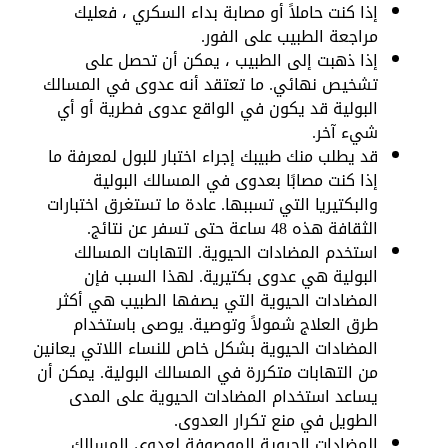
إذا كنت حاملاً أو مصابة بداء السكري ، فعليك
مراجعة الطبيب على الفور.
إذا ذهبت إلى الطبيب ، يمكن أن تحصل على
تشخيص نهائي. ما تعتقد أنه عدوى في المسالك
البولية قد يكون في الواقع عدوى فطرية أو أي
شيء آخر.
قد يطلب منك طبيبك إجراء اختبار للبول لمعرفة ما
إذا كنت مصابًا بعدوى في المسالك البولية
والبكتيريا التي تسببها. عادة ما تستغرق اختبارات
الثقافة هذه 48 ساعة حتى تسفر عن نتائج.
استخدم المضادات الحيوية. التهابات المسالك
البولية هي عدوى بكتيرية. لهذا السبب فإن
المضادات الحيوية التي يصفها الطبيب هي أكثر
طرق العلاج شمولاً وتوصية. يوصى باستخدام
المضادات الحيوية بشكل خاص للنساء اللاتي يعانين
من التهابات متكررة في المسالك البولية. يمكن أن
يساعد استخدام المضادات الحيوية على المدى
الطويل في منع تكرار العدوى.
المضادات الحيوية الموصوفة لعدوى المسالك