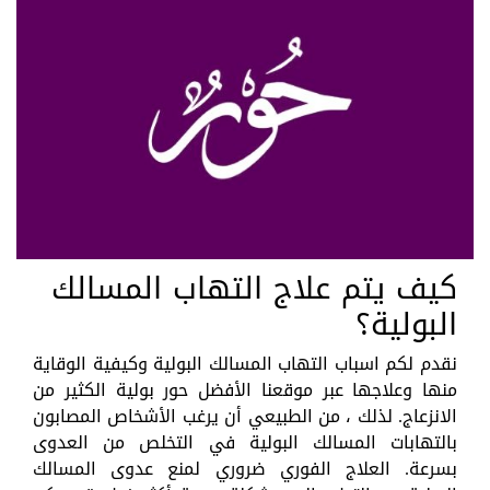
كيف يتم علاج التهاب المسالك
البولية؟
نقدم لكم اسباب التهاب المسالك البولية وكيفية الوقاية
منها وعلاجها عبر موقعنا الأفضل حور بولية الكثير من
الانزعاج. لذلك ، من الطبيعي أن يرغب الأشخاص المصابون
بالتهابات المسالك البولية في التخلص من العدوى
بسرعة. العلاج الفوري ضروري لمنع عدوى المسالك