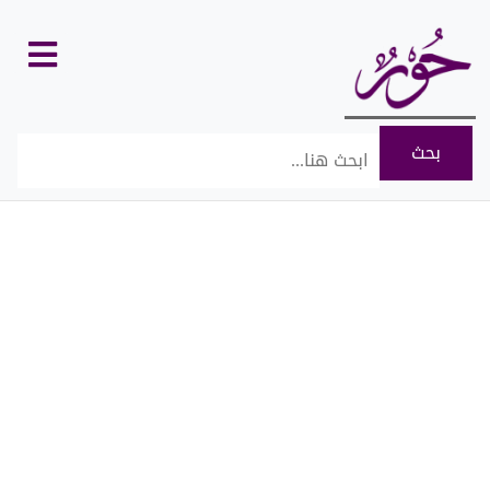
كل
الأقسام