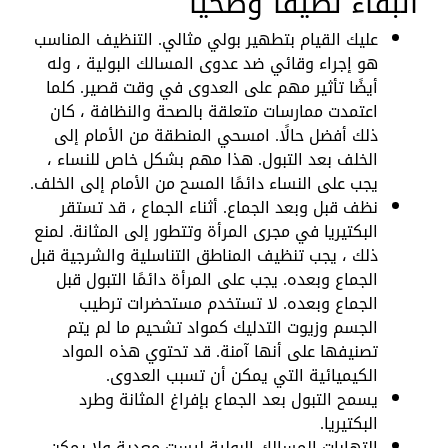
البقاء نظيفًا وصحيًا
عليك القيام بتطهير بولي مثالي. التنظيف المناسب
هو إجراء وقائي ضد عدوى المسالك البولية ، وله
أيضًا تأثير مهم على العدوى في وقت قصير. كلما
اعتمدت ممارسات متعلقة بالصحة والنظافة ، كان
ذلك أفضل حالًا. امسحي المنطقة من الأمام إلى
الخلف بعد التبول. هذا مهم بشكل خاص للنساء ،
يجب على النساء دائمًا المسح من الأمام إلى الخلف.
نظف قبل وبعد الجماع. أثناء الجماع ، قد تستقر
البكتيريا في مجرى المرأة وتتطور إلى المثانة. لمنع
ذلك ، يجب تنظيف المناطق التناسلية والشرجية قبل
الجماع وبعده. يجب على المرأة دائمًا التبول قبل
الجماع وبعده. لا تستخدم مستحضرات ترطيب
الجسم وزيوت التدليك كمواد تشحيم ما لم يتم
تصنيفها على أنها آمنة. قد تحتوي هذه المواد
الكيميائية التي يمكن أن تسبب العدوى.
يسمح التبول بعد الجماع بإفراغ المثانة وطرد
البكتيريا.
التهابات المسالك البولية ليست معدية ولا يمكن