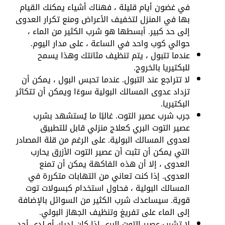
في غضون أيام قليلة ، فهناك أشياء يمكنك القيام
بها في المنزل لتخفيف الأعراض ومنع تكرار العدوى
إلى حد كبير. أبسطها هو شرب الكثير من الماء ،
حوالي كوب واحد في الساعة ، على مدار اليوم.
عندما تتبول ، يتم تنظيف مثانتك وهذا يسمح
للبكتيريا بالخروج.
لا تتراجع عند التبول. عندما تحبس البول ، يمكن أن
تزداد عدوى المسالك البولية سوءًا ويمكن أن تتكاثر
البكتيريا.
جرب شرب عصير التوت. غالبًا ما يُستشهد بشرب
عصير التوت البري كعلاج منزلي قابل للتطبيق
لعدوى المسالك البولية. على الرغم من قلة المصادر
التي يمكن أن تثبت أن عصير التوت الأزرق يحارب
العدوى ، إلا أن هذه الفاكهة يمكن أن تمنع
العدوى. إذا كنت تعاني من التهابات متكررة في
المسالك البولية ، فحاول استخدام كبسولات توت
قوية. سيساعدك شرب الكثير من السوائل بالإضافة
إلى الماء على تفريغ وتنظيف الجهاز البولي.
لا تشرب عصير التوت البري إذا كان لديك أو لدى أحد