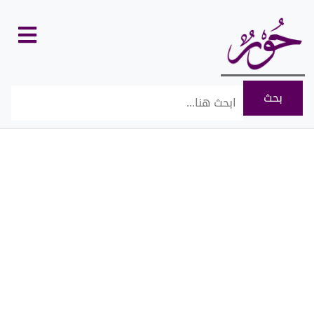
كل
الأقسام