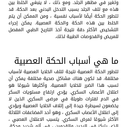
وتغير في مظهر الجلد. ومع ذلك ، لا ينبغي الخلط بين
هذه مع تلف الجلد بسبب التدخل البدني بعد الحكة. قد
تتطور الحكة أيضًا لأسباب نفسية ، ومن الممكن أن يتم
الخلط بين هذه الحكة والحكة العصبية. يمكن إجراء
التشخيص الأكثر دقة نتيجة أخذ التاريخ الطبي المفصل
للمريض والفحوصات الطبية لذلك.
ما هي أسباب الحكة العصبية
تتطور الحكة العصبية نتيجة لتلف الخلايا العصبية لأسباب
مختلفة. قد تكون هناك مشاكل صحية مختلفة يمكن أن
تسبب هذا الضرر للخلايا العصبية. وأكثرها شيوعًا هو
اعتلال الأعصاب السكري. يؤدي ارتفاع مستويات السكر
في الدم لفترات طويلة في مرضى السكري الذين لا
يخضعون لسيطرة جيدة إلى إتلاف الخلايا العصبية ويؤدي
إلى اعتلال الأعصاب السكري ، وهو أحد المضاعفات الثلاثة
الأكثر شيوعًا لمرض السكري. يتسبب الاعتلال العصبي ،
الذي يتركز في اليدين والقدمين ، في ألم شديد وحكة.