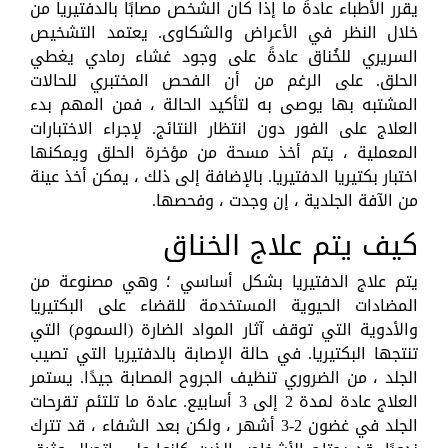
يقرر الأطباء عادةً ما إذا كان الشخص مصابًا بالدفتيريا من
خلال النظر في الأعراض والشكاوى. يعتمد التشخيص
السريري للخُناق عادةً على وجود غشاء رمادي يغطي
الحلق. على الرغم من أن الفحص المختبري للحالات
المشتبه بها يوصى به لتأكيد الحالة ، فمن المهم بدء
العلاج على الفور دون انتظار النتائج. لإجراء الاختبارات
المعملية ، يتم أخذ مسحة من مؤخرة الحلق ويمكنها
اختبار بكتيريا الدفتيريا. بالإضافة إلى ذلك ، يمكن أخذ عينة
من الآفة الجلدية ، إن وجدت ، وفحصها.
كيف يتم علاج الخناق
يتم علاج الدفتيريا بشكل أساسي ؛ وهي مصنوعة من
المضادات الحيوية المستخدمة للقضاء على البكتيريا
والأدوية التي توقف آثار المواد الضارة (السموم) التي
تنتجها البكتيريا. في حالة الإصابة بالدفتيريا التي تصيب
الجلد ، من الضروري تنظيف الجروح المصابة جيدًا. يستمر
العلاج عادة لمدة 2 إلى 3 أسابيع. عادة ما تلتئم تقرحات
الجلد في غضون 2-3 أشهر ، ولكن بعد الشفاء ، قد تترك