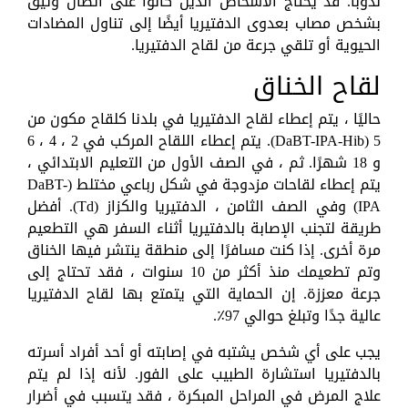
ندوبًا. قد يحتاج الأشخاص الذين كانوا على اتصال وثيق
بشخص مصاب بعدوى الدفتيريا أيضًا إلى تناول المضادات
الحيوية أو تلقي جرعة من لقاح الدفتيريا.
لقاح الخناق
حاليًا ، يتم إعطاء لقاح الدفتيريا في بلدنا كلقاح مكون من
5 (DaBT-IPA-Hib). يتم إعطاء اللقاح المركب في 2 ، 4 ، 6
و 18 شهرًا. ثم ، في الصف الأول من التعليم الابتدائي ،
يتم إعطاء لقاحات مزدوجة في شكل رباعي مختلط (DaBT-
IPA) وفي الصف الثامن ، الدفتيريا والكزاز (Td). أفضل
طريقة لتجنب الإصابة بالدفتيريا أثناء السفر هي التطعيم
مرة أخرى. إذا كنت مسافرًا إلى منطقة ينتشر فيها الخناق
وتم تطعيمك منذ أكثر من 10 سنوات ، فقد تحتاج إلى
جرعة معززة. إن الحماية التي يتمتع بها لقاح الدفتيريا
عالية جدًا وتبلغ حوالي 97٪.
يجب على أي شخص يشتبه في إصابته أو أحد أفراد أسرته
بالدفتيريا استشارة الطبيب على الفور. لأنه إذا لم يتم
علاج المرض في المراحل المبكرة ، فقد يتسبب في أضرار