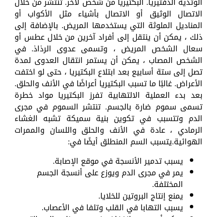
الوتدية الدفتيريا. البكتيريا من شخص لآخر. تنتشر من خلال
الاتصال الوثيق أو الاتصال بأشياء مثل الأكواب أو
المناديل الملوثة التي يستخدمها المريض. بالإضافة إلى
ذلك ، يمكن أن ينتقل إلى أفراد آخرين من خلال عطس أو
سعال الشخص المريض ، وتسمى عدوى الرذاذ. في
الشخص المصاب ، يمكن أن يستمر انتقال العدوى لمدة
تصل إلى ستة أسابيع بعد ابتلاع البكتيريا ، حتى لو اختفت
الأعراض. غالبًا ما تسبب البكتيريا أعراضًا في الأنف والحلق.
بعد بدء العملية الالتهابية تفرز البكتيريا مواد خطرة
تسمى سموم ضارة بالجسم. تنتشر السموم في مجرى
الدم وتتسبب في تكوين بنية سميكة تشبه الغشاء
الرمادي ، عادة في الأنف والحلق واللسان والممرات
الهوائية.يتسبب السم المنطلق أيضًا في:
يسبب تدمير الأنسجة في موقع الإصابة.
يمر في مجرى الدم ويوزع على أنسجة الجسم
المختلفة.
يمنع إنتاج البروتين للخلايا.
يسبب التهابا في القلب وتلفا في الأعصاب.