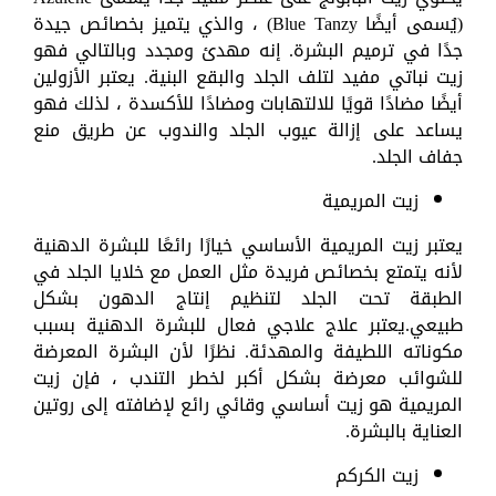
(يُسمى أيضًا Blue Tanzy) ، والذي يتميز بخصائص جيدة
جدًا في ترميم البشرة. إنه مهدئ ومجدد وبالتالي فهو
زيت نباتي مفيد لتلف الجلد والبقع البنية. يعتبر الأزولين
أيضًا مضادًا قويًا للالتهابات ومضادًا للأكسدة ، لذلك فهو
يساعد على إزالة عيوب الجلد والندوب عن طريق منع
جفاف الجلد.
زيت المريمية
يعتبر زيت المريمية الأساسي خيارًا رائعًا للبشرة الدهنية
لأنه يتمتع بخصائص فريدة مثل العمل مع خلايا الجلد في
الطبقة تحت الجلد لتنظيم إنتاج الدهون بشكل
طبيعي.يعتبر علاج علاجي فعال للبشرة الدهنية بسبب
مكوناته اللطيفة والمهدئة. نظرًا لأن البشرة المعرضة
للشوائب معرضة بشكل أكبر لخطر التندب ، فإن زيت
المريمية هو زيت أساسي وقائي رائع لإضافته إلى روتين
العناية بالبشرة.
زيت الكركم