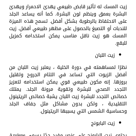
زيت المسك له تأثير قابض طبيعي يهدئ الاحمرار ويهدئ
البشرة بعمق وينظم لون البشرة. كما أنه يساعد الجلد
على الاحتفاظ بالرطوبة بشكل أفضل. تسمح هذه الميزة
للندبات أو التصبغ بالحصول على مظهر طبيعي أفضل. زيت
المسك هو زيت ناقل مناسب يمكن استخدامه كمزيل
للبقع.
زيت اللبان
نظرًا لمساهمته في دورة الخلية ، يعتبر زيت اللبان من
أفضل الزيوت التي تساعد في التئام الجروح وتقليل
بروزها. إنه مكون طبيعي قوي يمكن استخدامه لتعزيز
التجدد الصحي للبشرة وتقوية مرونة الجلد. يمتلك
خصائص التجدد للبشرة زيت اللبان يشبة خصائص الريتينول
التقليدية ، ولكن بدون مشاكل مثل جفاف الجلد
وحساسية الشمس التي يسببها الريتينول.
زيت البابونج
يحتوي زيت البابونج على عنصر مفيد جدًا يسمى Azulene