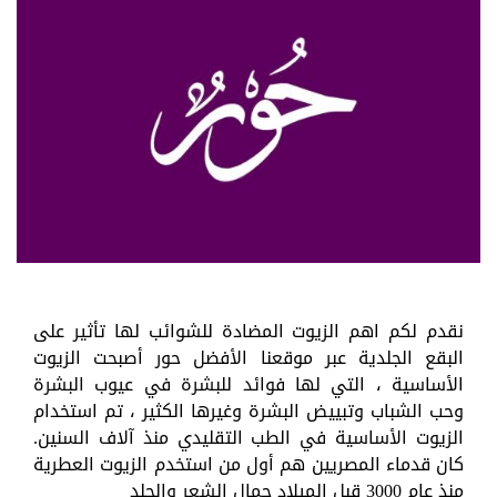
نقدم لكم اهم الزيوت المضادة للشوائب لها تأثير على
البقع الجلدية عبر موقعنا الأفضل حور أصبحت الزيوت
الأساسية ، التي لها فوائد للبشرة في عيوب البشرة
وحب الشباب وتبييض البشرة وغيرها الكثير ، تم استخدام
الزيوت الأساسية في الطب التقليدي منذ آلاف السنين.
كان قدماء المصريين هم أول من استخدم الزيوت العطرية
منذ عام 3000 قبل الميلاد جمال الشعر والجلد