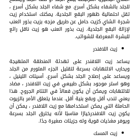
للجلد بالشفاء بشكل أسرع. مع شفاء الجلد بشكل أسرع ،
تقل احتمالية ظهور البقع الجلدية. يمكنك استخدام زيت
شجرة الشاي كزيت حامل عن طريق مزجه بزيت بذور العنب
لإزالة البقع الجلدية. زيت بذور العنب هو زيت ناقل رائع
للبشرة المعرضة للشوائب.
زيت اللافندر
يساعد زيت اللافندر على تهدئة المنطقة المتهيجة
ويحارب الالتهابات بسرعة لتقليل الجزء المتورم من الجلد
ويساعد على إصلاح الجلد بشكل أسرع. أسيتات اللينيل ،
وهو استر موجود بشكل طبيعي في زيت اللافندر ، مضاد
للالتهابات ويمكن أن يكون فعالاً في التئام الجروح. هذا
يعني تندب أقل وبقع بنية أقل. عندما يتعلق الأمر بالزيوت
الحاملة التي يمكن استخدامها مع زيت اللافندر ، يمكن أن
يكون زيت اللافندرخيارًا مناسبًا لأنه يخترق الجلد بسرعة
ويوفر مغذيات قوية وله جزيئات صغيرة جدًا.
زيت المسك