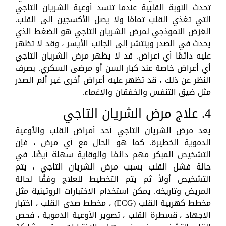
تحدث النوبة القلبية عندما تنسد أوعية الشريان التاجي
التي تغذي القلب تمامًا ولا يصل الأكسجين إلى القلب.
العَرَض النموذجي لمرض الشريان التاجي هو الضغط الذي
يحدث في الصدر وينتشر إلى الجانب الأيسر ، وقد لا تظهر
عليه دائمًا أي أعراض. قد لا يظهر مرض الشريان التاجي
أي أعراض خاصة عند كبار السن أو مرضى السكري. بصرف
النظر عن ذلك ، قد تظهر عليه أعراض أخرى غير ألم الصدر
مثل ضيق التنفس والخفقان والإغماء.
4. علاج مرض الشريان التاجي
يعد مرض الشريان التاجي أحد أمراض القلب والأوعية
الدموية الخطيرة. كما هو الحال مع أي مرض ، فإن
التشخيص المبكر مهم دائمًا والوقاية سهلة أيضًا. في
حالة فشل القلب بسبب مرض الشريان التاجي ، يتم
التشخيص أولاً ثم يتم التخطيط للعلاج وفقًا لحالة
المريض وتاريخه. يمكن استخدام الاختبارات الروتينية مثل
مخطط كهربية القلب (ECG) ، مخطط صدى القلب ، اختبار
الإجهاد ، قسطرة القلب ، تصوير الأوعية الدموية ، فحص