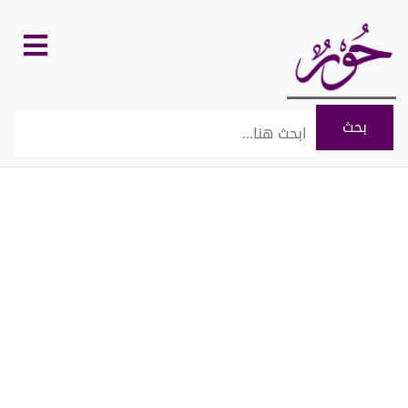
كل
الأقسام