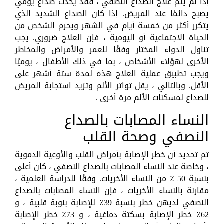
إذا لم يتم علاج الصداع النصفي ، فقد يحدث صداع يومي
يصبح دائمًا عند المريض. إذا كان الصداع الشديد الذي
يتكرر أكثر من خمسة أيام في الشهر ويحرم الشخص من
الحياة الاجتماعية أو اليومية ، فإن العلاج ضروري. يجب
تناول الدواء المختار وفقًا للعمر والأمراض والمخاطر
الأخرى لهؤلاء الأشخاص ، بما في ذلك الأطفال ، يوميًا
ويجب تطبيق عملية العلاج هذه لمدة ستة أشهر على
الأقل. وبالتالي ، يقل تواتر الألم وتزيد استجابة المريض
للصداع لمسكنات الألم مرة أخرى .
النساء المصابات بالصداع
النصفي وصحة القلب
تم تحديد أن خطر الإصابة بأمراض القلب والأوعية الدموية
، وخاصة عند النساء المصابات بالصداع النصفي ، كان أعلى
بنسبة 50 ٪ من النساء الأخريات. وفقًا للدراسة العلمية ،
مقارنة بالنساء الأخريات ، فإن النساء المصابات بالصداع
النصفي لديهن خطر بنسبة 39٪ للإصابة بنوبة قلبية ، و
62٪ خطر الإصابة بسكتة دماغية ، و 73٪ خطر الإصابة