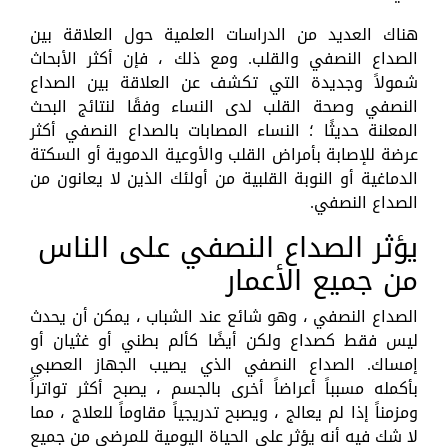
هناك العديد من الدراسات العلمية حول العلاقة بين
الصداع النصفي والقلب. ومع ذلك ، فإن أكثر الأبحاث
شمولاً وجديدة التي تكشف عن العلاقة بين الصداع
النصفي وصحة القلب لدى النساء وفقًا لنتائج البحث
المعلنة حديثًا ؛ النساء المصابات بالصداع النصفي أكثر
عرضة للإصابة بأمراض القلب والأوعية الدموية أو السكتة
الدماغية أو النوبة القلبية من أولئك الذين لا يعانون من
الصداع النصفي.
يؤثر الصداع النصفي على الناس
من جميع الأعمار
الصداع النصفي ، وهو شائع عند الشباب ، يمكن أن يحدث
ليس فقط كصداع ولكن أيضًا كألم بطني أو غثيان أو
إمساك. الصداع النصفي الذي يصيب الجهاز العصبي
بأكمله مسبباً أعراضاً أخرى بالجسم ، يصبح أكثر تواتراً
ومزمناً إذا لم يعالج ، ويصبح تدريجياً مقاوماً للعلاج ، مما
لا شك فيه أنه يؤثر على الحياة اليومية للمرضى من جميع