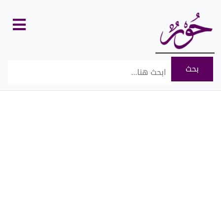
كل
الأقسام