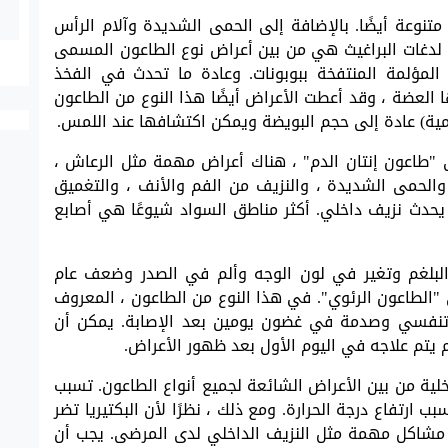
 متنوعة أيضًا. بالإضافة إلى الحمى الشديدة وآلام الرأس
ن لدغات البراغيث هي من بين أعراض نوع الطاعون المسمى
المؤلمة المنتفخة ببوبونات. وعادة ما تحدث في الفخذ
 العضة ، وقد أعطت الأعراض أيضًا هذا النوع من الطاعون
مية) عادة إلى حجم البويضة ويمكن اكتشافها عند اللمس.
"طاعون إنتان الدم" ، هناك أعراض مهمة مثل الرعاش ،
 والحمى الشديدة ، والنزيف من الفم والأنف ، والتغميق
د يحدث نزيف داخلي. أكثر مناطق السواد شيوعًا هي أصابع
بلغم وتغير في لون الوجه وألم في الصدر وضعف عام
لطاعون الرئوي". في هذا النوع من الطاعون ، المعروف
 تنفسي وصدمة في غضون يومين بعد الإصابة. يمكن أن
 يتم علاجه في اليوم الأول بعد ظهور الأعراض.
خلية من بين الأعراض الشائعة لجميع أنواع الطاعون. تسبب
ب ارتفاع درجة الحرارة. ومع ذلك ، نظرًا لأن البكتيريا تضر
بب مشاكل مهمة مثل النزيف الداخلي لدى المرضى. يجب أن