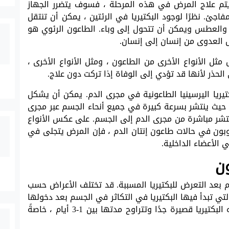
م يتم علاج المرض في هذه المرحلة ، فسوف يتضرر الجهاز
ئ. نظرًا لوجود البكتيريا في الرئتين ، يمكن أن تنتقل
العطس ويمكن أن تتحول إلى وباء. الطاعون الرئوي هو
ل العدوى من إنسان إلى إنسان.
ل الأنواع الأخرى من الطاعون ، ومثل الأنواع الأخرى ،
لحذر لأنها قد تؤدي إلى الوفاة إذا تركت دون علاج.
يريا اليرسينيا الطاعونية في مجرى الدم. يمكن أن يشكل
، حيث ينتشر بسرعة كبيرة في جميع أنحاء الجسم عبر مجرى
ينتشر مباشرة من مجرى الدم إلى الجسم. على عكس الأنواع
وبون في حالات طاعون إنتان الدم ، فإن المرض يتجلى في
الأعضاء الداخلية.
ن
أعراض الطاعون يحدث في غضون 2-6 أيام بعد التعرض للبكتيريا المسببة. قد تختلف الأعراض حسب
تي تبدأ فيها البكتيريا في التكاثر في الجسم بعد دخولها
الجسم تسمى فترة الحضانة. فترة حضانة هذه البكتيريا قصيرة جدًا وتتراوح مدتها بين 1-3 أيام ، خاصةً