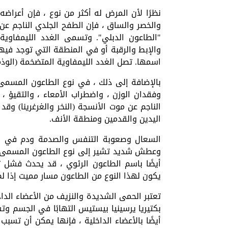
نظرًا لأن المرض له أكثر من نوع ، فإن أعراضه
والخصر والساق ، فإن الطفح الجلدي الناجم ع
"الطاعون الدبلي". وتسمى الغدد الليمفاوية 
والإبط والرقبة أو في المنطقة التي توجد فيها
اسمها. تصل الغدد الليمفاوية المتضخمة (الوذ
بالإضافة إلى ذلك ، في نوع الطاعون المسمى 
وفقدان الوزن ، واضطراب الأمعاء ، والتقيؤ ،
الناجم عن موت الأنسجة (النخر والغرغرينا) وق
اليدين والقدمين ومنطقة الأنف.
السعال وصعوبة التنفس والصدمة ودم في ال
وعطش شديد تشير إلى نوع الطاعون المسمى "ا
أيضًا باسم الطاعون الرئوي ، قد يحدث فشل
يكون لهذا النوع من الطاعون مسار مميت إذا لم
تعتبر الحمى الشديدة والنزيف من الأعضاء الدا
بكتيريا يرسينيا بيستيس التهابًا في الجسم وتسب
أيضًا بالأعضاء الداخلية ، فإنها يمكن أن تس