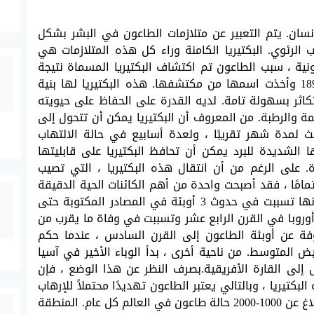
نسان. يتم التعبير عن متلازمات الطاعون في البشر بشكل
الرئوي. البكتيريا الكامنة وراء كل هذه المتلازمات هي
Yersi . اليرسينيا الطاعونية ، سبب الطاعون تم اكتشاف البكتيريا المسماة نتيجة
لدراسات مختلفة أجراها ألكسندر يرسن عام 1894 وأخذت اسمها من مكتشفها. هذه البكتيريا لها بنية
ر بسهولة تامة. لديه القدرة على الحفاظ على حيويته
ة والرطبة. من المعروف أن البكتيريا يمكن أن تتحول إلى
 لمدة شهر تقريبًا ، ولعدة أسابيع في حالة الالتهاب
 الشديدة للبرد يمكن أن تحافظ البكتيريا على قابليتها
ة. على الرغم من أن انتقال هذه البكتيريا ، التي تصيب
امًا ، فقد أصبحت واحدة من أهم الكائنات الحية الدقيقة
في تاريخ البشرية. هذه البكتيريا ، التي قيل أنها تسببت في حدوث 3 أوبئة في المصادر المكتوبة حتى
أوروبا في القرن الرابع عشر وتسببت في وفاة ما يقرب من
وفة عن أوبئة الطاعون إلى القرن السادس ، عندما حكم
يض المتوسط. من ناحية أخرى ، بدأ الوباء الأخير في آسيا
 إلى القارة الأفريقية.بصرف النظر عن هذا الوضع ، فإن
بكتيريا ، وبالتالي يعتبر الطاعون تهديدًا محتملاً للإرهاب
البيولوجي. في الفترة الزمنية الحالية ، يتم الإبلاغ عن 1000-2000 حالة طاعون في العالم كل عام. المنطقة