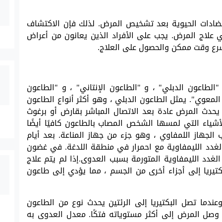
بنسبة 100٪ باستخدام المضادات الحيوية بعد تشخيص المرض. لذلك فإن الاكتشاف
ي علاج المرض. يجب على الأفراد الذين يعانون من أعراض
رع وقت ممكن والحصول على العلاج.
لطاعون الدبلي" ، و "الطاعون الإنتاني" ، و "الطاعون
المعوي". يمثل الطاعون الدبلي ، وهو أكثر أنواع الطاعون
ات الطاعون. يحدث المرض عادة بعد الاتصال المباشر بقارض أو برغوث
أشياء التي لمسها الشخص المصاب بالطاعون كافيًا أيضًا
 الجهاز اللمفاوي ، وهو جزء من جهاز المناعة. بعد أيام
الغدد الليمفاوية مع احمرار في منطقة اللدغة. في غضون
لغدد الليمفاوية المتورمة بسبب العدوى.إذا لم يتم علاج
تيريا إلى أجزاء أخرى من الجسم ، مما يؤدي إلى طاعون
، وعندما تصل البكتيريا إلى الرئتين يحدث نوع من الطاعون
وصل المرض إلى أكثر مستوياته فتكًا. معدل العدوى به