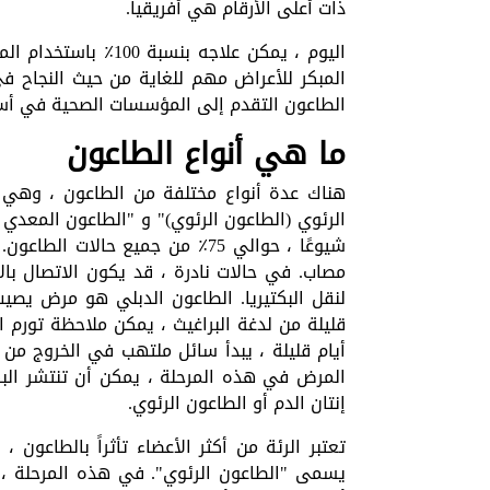
ذات أعلى الأرقام هي أفريقيا.
اليوم ، يمكن علاجه 
المبكر للأعراض مهم للغاية من حيث النجاح ف
الطاعون التقدم إلى المؤسسات الصحية في أس
ما هي أنواع الطاعون
هناك عدة أنواع مختلفة من الطاعون ، وهي "ا
الرئوي (الطاعون الرئوي)" و "الطاعون المعدي 
شيوعًا ، حوالي 75٪ من جميع حال
مصاب. في حالات نادرة ، قد يكون الاتصال بال
لنقل البكتيريا. الطاعون الدبلي هو مرض يصيب
قليلة من لدغة البراغيث ، يمكن ملاحظة تورم 
أيام قليلة ، يبدأ سائل ملتهب في الخروج من ا
المرض في هذه المرحلة ، يمكن أن تنتشر البك
إنتان الدم أو الطاعون الرئوي.
تعتبر الرئة من أكثر الأعضاء تأثراً بالطاعون 
يسمى "الطاعون الرئوي". في هذه المرحلة ، 