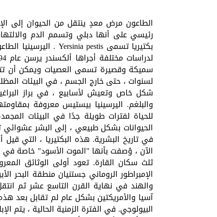
الطاعون مرض معدٍ ينتقل من الحيوان إلى الإ
رئيسي على أنها دبلي وتسمم الدم والالتهاب 
بكتيريا تسمى nia pestis
سميكة وقصيرة تسمى العصيات ويمكن أن تتكاث
لسنوات ، حتى خارج الجسم ، في البيئات المظلم
شكل خاص وتعيش لأسابيع ، في براز البراغيث
والبلغم. اليرسينيا بيستيس معروفة بمقاومتها
للحياة لفترات طويلة جدًا في البيئات المجمد
الحيوانات بشكل طبيعي ، إلى البشر عشوائي تم
الآن ، وُصفت بأنها "الموت الأسود" خاصة في 
ثلث سكان القارة. تعود أولى الوثائق المعر
الإمبراطور الروماني جستنيان منطقة البحر الأب
والهند في نهاية القرن التاسع عشر ثم انتقل
آسيا والأمريكتين بشكل عام لم تقابل بعد هذه ال