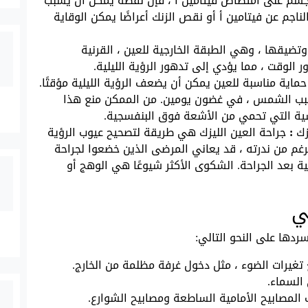
 الجسم على امتصاص فيتامين أ ، فإن نقصه يمكن أن يسبب
لناجم عن فيتامين أ أو نقص الزنك أعراضًا يمكن الوقاية
ضيقها ، وهي الطبقة الخارجية للعين ، القرنية
ر الوقت ، مما يؤدي إلى تدهور الرؤية الليلية.
ماية مناسبة للعين يمكن أن يضعف الرؤية الليلية مؤقتًا.
بسبب الشمس ، في غضون يومين. من الممكن منع هذا
ية التي تحمي من الأشعة فوق البنفسجية.
زك
:
جراحة العين الليزك هي طريقة لتصحيح عيوب الرؤية
الرغم من ندرته ، قد يعاني المرضى الذين خضعوا لجراحة
ية بعد الجراحة. الشكوى الأكثر شيوعًا هي الوهج أو
ي
دها على النحو التالي:
تغيرات الضوء ، مثل دخول غرفة مظلمة من الخارج.
السماء.
المصابيح الأمامية الساطعة ومصابيح الشوارع.