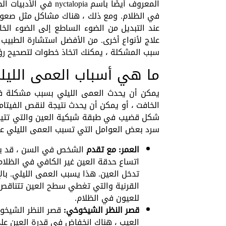
المعروف أيضًا باسم ia
في الظلام. ومع ذلك ، هناك مشاكل مثل صعوبة
عند التبديل من الضوء الساطع إلى الضوء الخا
علاج لأنواع أخرى. من الأفضل استشارة الطبيب
سبب المشكلة ، يمكنك اتخاذ خطوات لتصحيح رؤ
ما هي أسباب العمى الليل
يمكن أن يحدث العمى الليلي بسبب مشكلة في
الخافت ، أو يمكن أن يحدث نتيجة لنقص الفيتامي
شكل قضيب في طبقة شبكية العين والتي تتيح ال
سرد بعض العوامل التي تسبب العمى الليلي على
العمر: مع تقدم
الشخص في السن ، قد يفق
اتساع حدقة العين غير الكافي في الظلام
تدخل العين. هذا يسبب العمى الليلي. با
القرنية والتي تغطي سطح العين تتناقص م
للعيون في الظلام.
قصر النظر الشيخوخي:
قصر النظر الشيخو
العيب ، هناك انخفاض في قدرة العين على