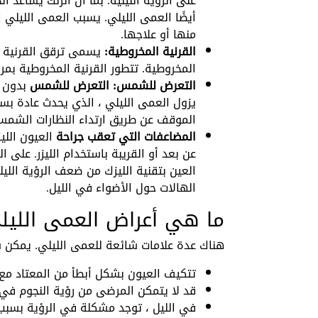
على الرؤية الليلية. بما أن الزنك يساعد
أيضًا العمى الليلي. يسبب العمى الليلي ا
منها أو علاجها.
القرنية المخروطية:
يسمى ترقق القرنية وت
المخروطية. تتطور القرنية المخروطية بمرو
التعرض للشمس: التعرض للشمس
بدون ح
يزول العمى الليلي ، الذي يحدث عادة 
الموقف عن طريق ارتداء النظارات الشمس
المضاعفات التي تعقب جراحة
العيون اللي
عن بعد أو القريبة باستخدام الليزر. على 
العين بتقنية الليزك من ضعف الرؤية الليل
الهالات حول الأضواء في الليل.
ما هي أعراض العمى الليل
هناك عدة علامات شائعة للعمى الليلي. يمكن سر
تتكيف العيون بشكل أبطأ من المعتاد مع 
قد لا يتمكن المرضى من رؤية النجوم في 
في الليل ، توجد مشكلة في الرؤية بسبب 