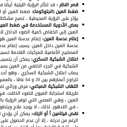
قصر النظر :
قد تتأثر الرؤية الليلية أيضًا 
ضغط العين (الجلوكوما):
ضغط العين أو ال
يؤثر على الرؤية المحيطية ، تصبح مشكلة
بعض الأدوية المستخدمة في ضغط العي
العين إلى انخفاض كمية الضوء الداخل للع
إعتام عدسة العين:
إعتام عدسة العين هو
عدسة العين داخل العين. يسبب إعتام عدسة
المصابيح الأمامية للمركبات القادمة تسبب إ
اعتلال الشبكية السكري:
يمكن أن يتسبب
الشبكية في الجزء الخلفي من العين بس
يصاب اعتلال الشبكية السكري ، وهو أحد ا
تتراوح أعمارهم بين 20 و 64 عامًا ، بالعمى الدائم والشامل إذا تُرك دون علاج.
التهاب الشبكية الصباغي:
مرض وراثي نادر
طريقة استجابة العيون للضوء الخافت. في
العين ، وهي العصي التي توفر الرؤية بالأ
، في التدهور. لذلك ، لا يوجد علاج ويتطو
نقص فيتامين أ أو الزنك:
يمكن أن يؤدي
ن
الرغم من ندرته ، إلا أن عدم الحصول على