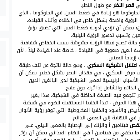
في
قصر النظر
مع طول النظر.
جلوكوما هو زيادة في ضغط العين. في الجلوكوما ، الذي
 الرؤية واضحة بشكل خاص في الظلام وأثناء القيادة.
ن:
يمكن أن تؤدي أدوية ضغط العين التي تضيق بؤبؤ
ين وتسبب تدهور الرؤية الليلية.
 حالة تصبح فيها الرؤية مشوشة بسبب انخفاض شفافية
 العين صعوبة في القيادة ، خاصة عند القيادة ليلاً ، لأن
زعاجاً للعينين.
اعتلال الشبكية السكري
، وهو حالة ناتجة عن تلف طبقة
بب مرض السكري ، في فقدان البصر بشكل خطير. يمكن أن
لأسباب الرئيسية لعمى الشبكية لدى البالغين الذين
 تتجمع فيه الصبغة الداكنة في الشبكية. هذا يغير
 هذا المرض ، تبدأ الخلايا المستقبلة للضوء في شبكية
بيض والأسود والخلايا المخروطية التي توفر رؤية الألوان
ر في النهاية إلى العمى الدائم.
قص
فيتامين أ والزنك إلى الإصابة بالعمى الليلي. على
 ما يكفي من فيتامين أ في النظام الغذائي يمكن أن يؤثر