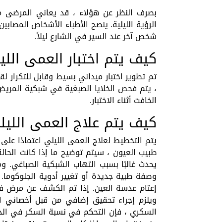
بصرف النظر عن هؤلاء ، قد يعاني المرضى من
الرؤية الليلية. ينصح الأطباء الأشخاص المصابي
شخص آخر عند السير في الشارع ليلاً.
كيف يتم اختبار العمى اللي
تم تطوير اختبار ميداني بسيط وقابل للتكرار ل
، يتم فحص الخلايا الصبغية في شبكية المريض
الخافت أثناء الاختبار.
كيف يتم علاج العمى الليل
يتم التخطيط لعلاج العمى الليلي اعتمادًا عل
طبيب العيون ، سيتم توضيح ما إذا كانت الحالة 
يحدث غالبًا بسبب التهاب الشبكية الصباغي. 
وصفة طبية جديدة أو تغيير أدوية الجلوكوما. ق
إعتام عدسة العين. إذا تم الكشف عن مرض ف
ويلزم إجراء تحقيق إضافي من قبل أخصائي الش
السكري ، فإن التحكم في نسبة السكر في الدم