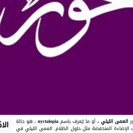
ور
العمى الليلي ،
أو ما يُعرف باسم
nyctalopia
، هو حالة
الا
الإضاءة المنخفضة مثل حلول الظلام. العمى الليلي في