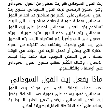
زيت الفول السوداني هو زيت مصنوع من الفول السوداني
وهو المكون الرئيسي لزيت الفول السوداني. يحتوي زيت
الفول السوداني على الكثير من فيتامين هـ. لقد مر الفول
السوداني بعملية طويلة لإضافة فيتامين هـ إلى الزيت.
تستخدم بذور الفول السوداني للحصول على زيت الفول
السوداني. يتم تخزين هذه البذور لفترة طويلة ، ويتم
الحصول على اللب وأخيراً يتم استخراج الزيت. يتم الحصول
على زيت نقي ونظيف وشفاف بعد تنقيته من المواد
الضارة التي يمكن أن تدخل الزيت في النبات. في الوقت
نفسه ، فإن الحمض الموجود فيه مفيد جدًا لجسم
الإنسان ، وهناك الكثير منهم. يحتوي الفول السوداني
على أوميغا 6 والكالسيوم.
ماذا يفعل زيت الفول السوداني
يجب إعطاء الإجابة الأولى عن فوائد زيت الفول
السوداني: فهو يساعد على تقوية جهاز المناعة. بفضل
زيت الفول السوداني ، يضمن تدمير الخلايا السرطانية.
يساعد على أداء الأنشطة العقلية بطريقة أفضل.