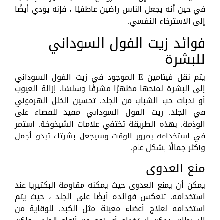
في حين أنه يجعل الناس راضين عاطفيًا ، فإنه يؤدي أيضًا
إلى الاسترخاء النفسي.
فوائد زيت الفول السوداني
للبشرة
يتم نقل فيتامين E الموجود في زيت الفول السوداني
إلى البشرة لمنحها مظهرًا مشرقًا وسلسًا. إزالة العيوب
أو ندبات حب الشباب من الجلد. تحسين الخلل الهرموني
في الجلد. زيت الفول السوداني مفيد للقضاء على
الوذمة. بهذه الطريقة تختفي علامات الشيخوخة. استمر
في استخدامه بمرور الوقت وسيجعل بشرتك تبدو أجمل
وأكثر جمالًا بشكل عام.
منع العدوى
يمكن أن يمنع العدوى حيث يمكنه مقاومة البكتيريا عند
استخدامه. تنعكس فوائده أيضًا على الجلد ، حيث يتم
استخدامه لعلاج أعضاء معينة مثل الكبد. للوقاية من