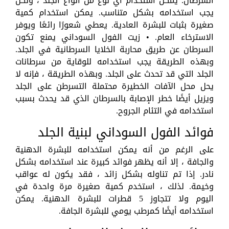
السرطان. يمكن استخدام أي نوع من أنواع الجلد ، ولكن
يجب استخدامه بشكل متناسب. يمكن استخدام كمية
صغيرة بثبات للبشرة العادية. يعطي شعورًا رائعًا ويوفر
الاسترخاء العام. • زيت الفول السوداني يمنع تكون
السرطان عن طريق محاربة الخلايا السرطانية في الجلد.
وبهذه الطريقة يجب استخدامه للوقاية من سرطانات
الجلد التي قد تحدث على الجلد. وبهذه الطريقة ، فإنه لا
يحل محل الآفات الخطيرة محتملة التسرطن على الجلد
ويزيل أيضًا خطر الإصابة بالسرطان الذي قد يحدث بسبب
استخدامه في التئام الجروح.
فوائد الفول السوداني لبنية الجلد
على الرغم من أنه يمكن استخدامه للبشرة الدهنية
والجافة ، إلا أنه يظهر فوائد كبيرة عند استخدامه بشكل
نادر. إذا تم تناوله بشكل زائد ، فقد يكون له عواقب
وخيمة. لذلك ، استخدم كمية صغيرة مرة واحدة في
اليوم ولا تتجاوز 5 قطرات للبشرة الدهنية. يمكن
استخدامه أيضًا كمرطب يومي للبشرة الجافة.