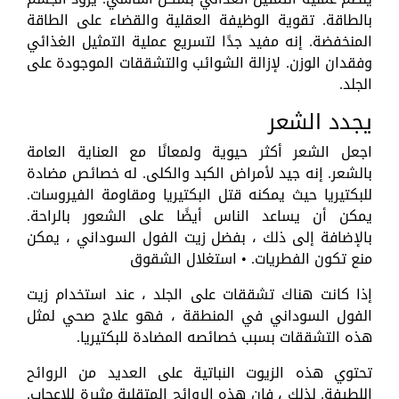
بالطاقة. تقوية الوظيفة العقلية والقضاء على الطاقة
المنخفضة. إنه مفيد جدًا لتسريع عملية التمثيل الغذائي
وفقدان الوزن. لإزالة الشوائب والتشققات الموجودة على
الجلد.
يجدد الشعر
اجعل الشعر أكثر حيوية ولمعانًا مع العناية العامة
بالشعر. إنه جيد لأمراض الكبد والكلى. له خصائص مضادة
للبكتيريا حيث يمكنه قتل البكتيريا ومقاومة الفيروسات.
يمكن أن يساعد الناس أيضًا على الشعور بالراحة.
بالإضافة إلى ذلك ، بفضل زيت الفول السوداني ، يمكن
منع تكون الفطريات. • استغلال الشقوق
إذا كانت هناك تشققات على الجلد ، عند استخدام زيت
الفول السوداني في المنطقة ، فهو علاج صحي لمثل
هذه التشققات بسبب خصائصه المضادة للبكتيريا.
تحتوي هذه الزيوت النباتية على العديد من الروائح
اللطيفة. لذلك ، فإن هذه الروائح المتقلبة مثيرة للإعجاب.