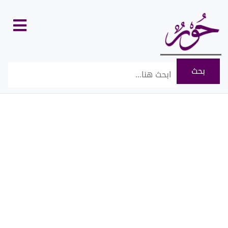
كل
الأقسام