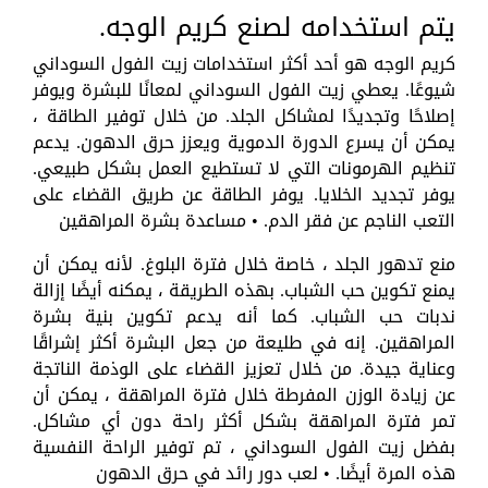
يتم استخدامه لصنع كريم الوجه.
كريم الوجه هو أحد أكثر استخدامات زيت الفول السوداني
شيوعًا. يعطي زيت الفول السوداني لمعانًا للبشرة ويوفر
إصلاحًا وتجديدًا لمشاكل الجلد. من خلال توفير الطاقة ،
يمكن أن يسرع الدورة الدموية ويعزز حرق الدهون. يدعم
تنظيم الهرمونات التي لا تستطيع العمل بشكل طبيعي.
يوفر تجديد الخلايا. يوفر الطاقة عن طريق القضاء على
التعب الناجم عن فقر الدم. • مساعدة بشرة المراهقين
منع تدهور الجلد ، خاصة خلال فترة البلوغ. لأنه يمكن أن
يمنع تكوين حب الشباب. بهذه الطريقة ، يمكنه أيضًا إزالة
ندبات حب الشباب. كما أنه يدعم تكوين بنية بشرة
المراهقين. إنه في طليعة من جعل البشرة أكثر إشراقًا
وعناية جيدة. من خلال تعزيز القضاء على الوذمة الناتجة
عن زيادة الوزن المفرطة خلال فترة المراهقة ، يمكن أن
تمر فترة المراهقة بشكل أكثر راحة دون أي مشاكل.
بفضل زيت الفول السوداني ، تم توفير الراحة النفسية
هذه المرة أيضًا. • لعب دور رائد في حرق الدهون