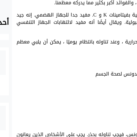
البقدونس مصدر مهم لفيتامين أ. كما أنها غنية بفيتامينات K و C. مفيد جدا للجهاز الهضمي. إنه جيد
أحد
ولية. ويقال أيضًا أنه مفيد لالتهابات الجهاز التنفسي
ارية ، وعند تناوله بانتظام يوميًا ، يمكن أن يلبي معظم
دونس، فيجب تناوله بحذر. يجب على الأشخاص الذين يعانون