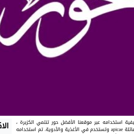
فية استخدامه عبر موقعنا الأفضل حور تنتمي الكزبرة ،
الا
واسمها اللاتيني coriandrum sativum L. ، إلى عائلة apicae وتستخدم في الأغذية والأدوية. تم استخدامه