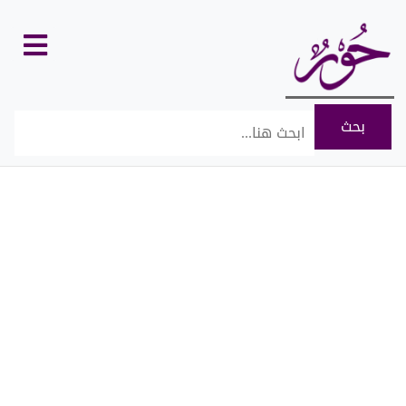
كل
الأقسام