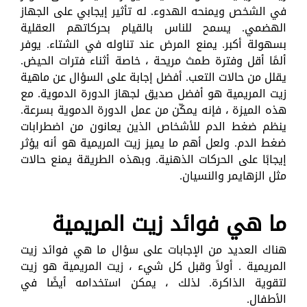
في الشخص ويمنحه الهدوء. له تأثير إيجابي على الجهاز
الهضمي. يسمح للناس بالقيام بحركاتهم العقلية
بسهولة أكبر. يمنع المرض عند تناوله في الشتاء. يوفر
ألمًا أقل وفترة طمث مريحة ، خاصة أثناء فترات الحيض.
يقلل من حالات التعب. أفضل إجابة على السؤال عن ماهية
زيت المريمية هو أفضل صديق لجهاز الدورة الدموية. مع
هذه الميزة ، فإنه يمكّن من عمل الدورة الدموية بسرعة.
ينظم ضغط الدم للأشخاص الذين يعانون من اضطرابات
ضغط الدم. ولعل أهم ما يميز زيت المريمية هو أنه يؤثر
إيجابًا على الحركات الذهنية. وبهذه الطريقة يمنع حالات
مثل الزهايمر والنسيان.
ما هي فوائد زيت المريمية
هناك العديد من الإجابات على سؤال ما هي فوائد زيت
المريمية . أولاً وقبل كل شيء ، زيت المريمية هو زيت
لتقوية الذاكرة. لذلك ، يمكن استخدامه أيضًا في
الأطفال.