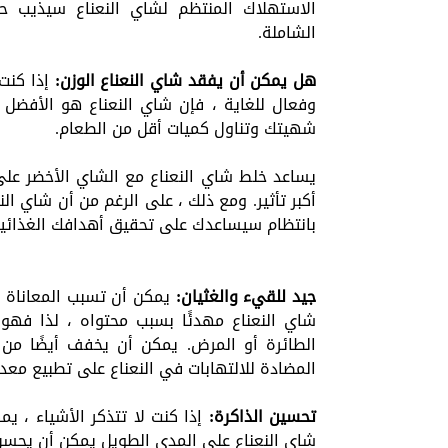
الاستهلاك المنتظم لشاي النعناع سيذيب حص
الشاملة.
هل يمكن أن يفقد شاي النعناع الوزن:
إذا كنت
وفعال للغاية ، فإن شاي النعناع هو الأفضل 
شهيتك وتناول كميات أقل من الطعام.
يساعد خلط شاي النعناع مع الشاي الأخضر على
أكبر تأثير. ومع ذلك ، على الرغم من أن شاي الن
بانتظام سيساعدك على تحقيق أهدافك الغذائية
جيد للقيء والغثيان:
يمكن أن تسبب المعاناة م
شاي النعناع مهدئًا بسبب محتواه ، لذا فهو
الطائرة أو المرض. يمكن أن يخفف أيضًا من 
المضادة للالتهابات في النعناع على تطبيع معد
تحسين الذاكرة:
إذا كنت لا تتذكر الأشياء ، ي
شاي النعناع على المدى الطويل يمكن أن يحسن ب