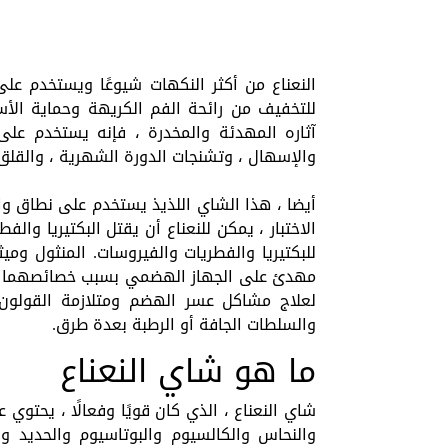
النعناع من أكثر النكهات شيوعًا ويستخدم ع
للتخفيف من رائحة الفم الكريهة وحماية الأس
آثاره المهدئة والمخدرة ، فإنه يستخدم على 
والإسهال ، وتشنجات الدورة الشهرية ، والقلق ا
أيضا ، هذا الشاي اللذيذ يستخدم على نطاق وا
الاختبار ، يمكن للنعناع أن يقتل البكتيريا وا
للبكتيريا والفطريات والفيروسات. المنثول وميثي
مهدئ على الجهاز الهضمي بسبب خصائصهما المض
لعلاج مشاكل عسر الهضم ومتلازمة القولون
والسلطات الجافة أو الرطبة بعدة طرق.
ما هو شاي النعناع
والنحاس والكالسيوم والبوتاسيوم والحديد وا