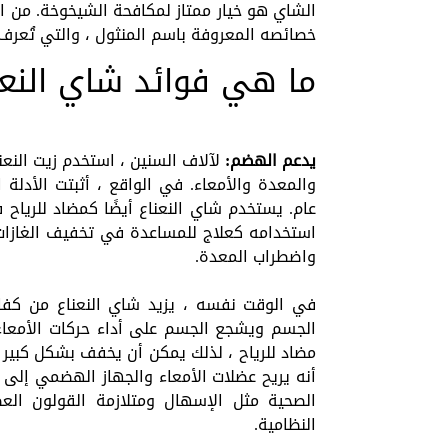
الشاي هو خيار ممتاز لمكافحة الشيخوخة. من ا
خصائصه المعروفة باسم المنثول ، والتي تُعرف
ما هي فوائد شاي النعن
يدعم الهضم:
لآلاف السنين ، استخدم زيت النع
عام. يستخدم شاي النعناع أيضًا كمضاد للريا
استخدامه كعلاج للمساعدة في تخفيف الغازات 
واضطراب المعدة.
في الوقت نفسه ، يزيد شاي النعناع من كف
الجسم ويشجع الجسم على أداء حركات الأمعاء ا
مضاد للرياح ، لذلك يمكن أن يخفف بشكل كبير ا
أنه يريح عضلات الأمعاء والجهاز الهضمي إلى
الصحية مثل الإسهال ومتلازمة القولون العص
النظامية.