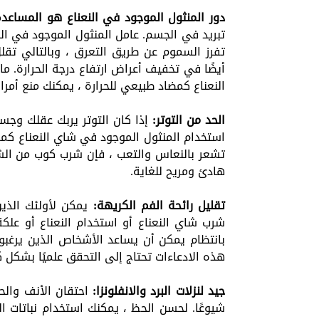
دور المنثول الموجود في النعناع هو المساعدة
تبريد في الجسم. عامل المنثول الموجود في الن
تفرز السموم عن طريق التعرق ، وبالتالي تق
أيضًا في تخفيف أعراض ارتفاع درجة الحرارة. ما
النعناع كمضاد طبيعي للحرارة ، يمكنك منع أمرا
الحد من التوتر:
إذا كان التوتر يربك عقلك وج
استخدام المنثول الموجود في شاي النعناع كمرخ
تشعر بالنعاس والتعب ، فإن شرب كوب من الش
هادئ ومريح للغاية.
تقليل رائحة الفم الكريهة:
يمكن لأولئك الذين
شرب شاي النعناع أو استخدام النعناع أو علكة
بانتظام يمكن أن يساعد الأشخاص الذين يرغبو
هذه الادعاءات تحتاج إلى التحقق علميًا بشكل ك
جيد لنزلات البرد والانفلونزا:
احتقان الأنف والح
شيوعًا. لحسن الحظ ، يمكنك استخدام نباتات ا