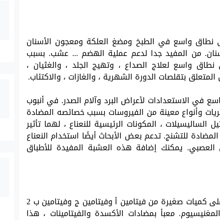
لى نطاق واسع في الطبخ ومضغ العلكة ومعجون الأسنان
نان. من المفيد جدا لدعم عملية الهضم ... عشب. بسبب
نطاق واسع لعلاج الصداع ، وتهيج الجلد ، والغثيان ،
لمتعلق بتقلصات الدورة الشهرية ، والغازات ، والاكتئاب.
سع في الاستعدادات لأعراض البرد وآلام الصدر. في أنبوب
لفطريات وأنواع معينة من الفيروسات بسبب خصائصه المضادة
ل الساليسيلات ، المكونات الرئيسية للنعناع ، لهما تأثير
ادة للتشنج. تدعم بعض الأبحاث أيضًا استخدام النعناع
 العصبي. يمكنك إضافة هذه العشبة المفيدة للأطباق
شاي النعناع ، الذي كان قويًا وفعالًا ، يحتوي على كميات صغيرة من فيتامين أ وفيتامين ج وفيتامين ب 2
لمغنيسيوم. معبأ بمضادات الأكسدة والفيتامينات ، هذا