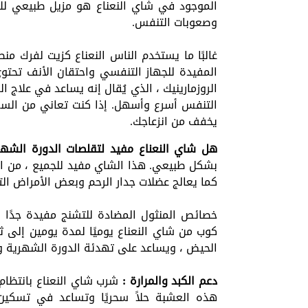
الموجود في شاي النعناع هو مزيل طبيعي للاح
وصعوبات التنفس.
غالبًا ما يستخدم الناس النعناع كزيت لفرك م
المفيدة للجهاز التنفسي واحتقان الأنف تحتوي
الروزمارينيك ، الذي يُقال إنه يساعد في علاج
التنفس أسرع وأسهل. إذا كنت تعاني من السع
يخفف من انزعاجك.
هل شاي النعناع مفيد لتقلصات الدورة الشه
بشكل طبيعي. هذا الشاي مفيد للجميع ، من ال
كما يعالج عضلات جدار الرحم وبعض الأمراض ال
خصائص المنثول المضادة للتشنج مفيدة جدًا 
كوب من شاي النعناع يوميًا لمدة يومين إلى ثل
الحيض ، ويساعد على تهدئة الدورة الشهرية 
دعم الكبد والمرارة :
شرب شاي النعناع بانتظام
هذه العشبة حلاً سحريًا وتساعد في تسكين ا