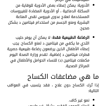
الأدوية: يمكن إعطاء بعض الأدوية للوقاية من
السكتة الدماغية ، أو الأدوية المضادة للفيروسات
المستخدمة لعلاج عدوى فيروس نقص المناعة
البشرية ومنع الجسم من استخدام فيتامين د بشكل
صحيح.
الرضاعة الطبيعية فقط:
لا يمكن أن يوفر حليب
الثدي ما يكفي من فيتامين د لمنع الكساح. يجب
إعطاء الأطفال الذين يرضعون رضاعة طبيعية حصرية
قطرات فيتامين د إضافية. تقدم وزارة الصحة اليوم
مكملات فيتامين (د) للنساء الحوامل والأطفال في
المراكز الصحية.
ما هي مضاعفات الكساح
إذا تُرك الكساح دون علاج ، فقد يتسبب في العواقب
التالية:
نمو غير كاف.
انحناء العمود الفقري بشكل غير طبيعي.