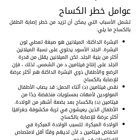
عوامل خطر الكساح
تشمل الأسباب التي يمكن أن تزيد من خطر إصابة الطفل
بالكساح ما يلي:
البشرة الداكنة: الميلانين هو صبغة تعطي لون
البشرة. الجلد الأسود يحتوي على نسبة الميلانين
أكثر من بنية الجلد. لكن الميلانين يقلل من قدرة
الجلد على إنتاج فيتامين د من الشمس. لذلك ، فإن
الرضع والأطفال ذوي البشرة الداكنة هم أكثر عرضة
للإصابة بالكساح.
نقص فيتامين (د) أثناء الحمل: قد يصاب الأطفال
المولودين لأمهات بمستويات منخفضة جدًا من
فيتامين (د) بالكساح بعد بضعة أشهر من الولادة.
الأطفال الذين يعيشون في تربة مكشوفة جغرافيًا
أكثر عرضة للإصابة بالكساح.
الولادة المبكرة: تتسبب الولادة المبكرة في
انخفاض فيتامين د لأن لديهم وقتًا أقل لامتصاص
الفيتامينات في الرحم.