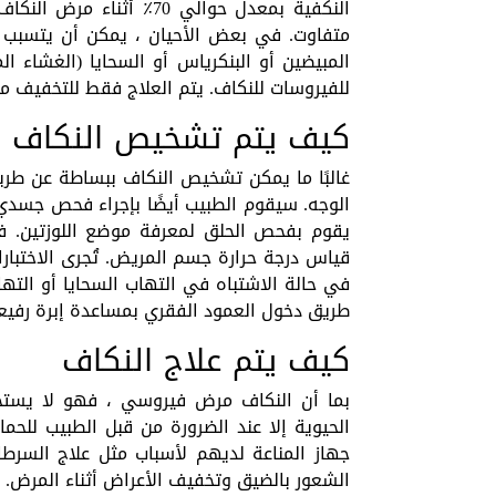
النكفية بمعدل حوالي 70٪ أ
متفاوت. في بعض الأحيان ، يمكن أن يتسبب 
المبيضين أو البنكرياس أو السحايا (الغشاء ا
للفيروسات للنكاف. يتم العلاج فقط للتخفيف م
كيف يتم تشخيص النكاف
غالبًا ما يمكن تشخيص النكاف ببساطة عن طر
الوجه. سيقوم الطبيب أيضًا بإجراء فحص جسدي
يقوم بفحص الحلق لمعرفة موضع اللوزتين. في
قياس درجة حرارة جسم المريض. تُجرى الاختبارات
في حالة الاشتباه في التهاب السحايا أو الته
طريق دخول العمود الفقري بمساعدة إبرة رفي
كيف يتم علاج النكاف
بما أن النكاف مرض فيروسي ، فهو لا يستجي
الحيوية إلا عند الضرورة من قبل الطبيب للحما
جهاز المناعة لديهم لأسباب مثل علاج السرطا
الشعور بالضيق وتخفيف الأعراض أثناء المرض. 