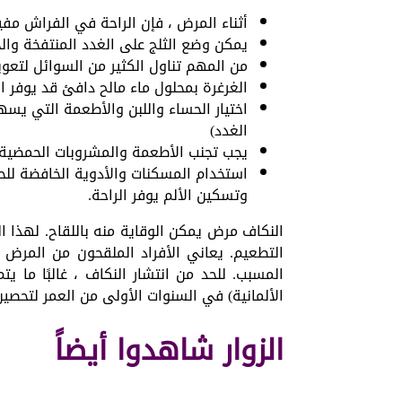
أثناء المرض ، فإن الراحة في الفراش مف
يمكن وضع الثلج على الغدد المنتفخة وا
من المهم تناول الكثير من السوائل لتعو
الغرغرة بمحلول ماء مالح دافئ قد يوفر ال
اختيار الحساء واللبن والأطعمة التي يس
الغدد)
يجب تجنب الأطعمة والمشروبات الحمضية ا
استخدام المسكنات والأدوية الخافضة للحر
وتسكين الألم يوفر الراحة.
النكاف مرض يمكن الوقاية منه باللقاح. لهذا ا
التطعيم. يعاني الأفراد الملقحون من المرض 
المسبب. للحد من انتشار النكاف ، غالبًا ما يت
الألمانية) في السنوات الأولى من العمر لتح
الزوار شاهدوا أيضاً