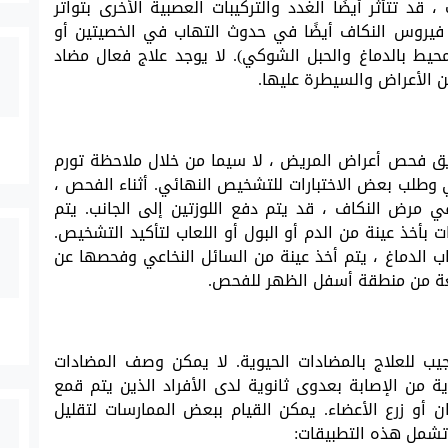
ثناء مرض النكاف ، قد تتأثر أيضًا الغدد والتركيبات العصبية الأخرى بتواتر
فيروس النكاف أيضًا في حدوث التهاب في الخصيتين أو
لمحيط بالدماغ والحبل الشوكي). لا يوجد علاج فعال مضاد
ن الأعراض والسيطرة عليها.
يق فحص أعراض المريض ، لا سيما من خلال ملاحظة تورم
 وطلب بعض الاختبارات للتشخيص النهائي. أثناء الفحص ،
 مرض النكاف ، قد يتم دفع اللوزتين إلى الجانب. يتم
 بأخذ عينة من الدم أو البول أو اللعاب لتأكيد التشخيص.
اب الدماغ ، يتم أخذ عينة من السائل النخاعي وفحصها عن
عة من منطقة أسفل الظهر للفحص.
ب للعلاج بالمضادات الحيوية. لا يمكن وصف المضادات
ية من الإصابة بعدوى ثانوية لدى الأفراد الذين يتم قمع
ن أو زرع الأعضاء. يمكن القيام ببعض الممارسات لتقليل
تشمل هذه التطبيقات: