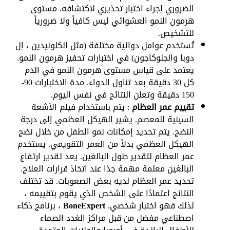
الضروري إجراء اختبار تحذيري لاكتشافه. مستوى
هرمون النمو العشوائي ليس كافياً ولا ضرورياً
للتشخيص.
تُستخدم عوامل دوائية مختلفة (مثل الكلونيدين ، إل
دوبا والجلوكاجون) في اختبارات تحفيز هرمون النمو.
يعتمد على قياس مستوى هرمون النمو في الدم
كل 30 دقيقة بعد تناول الدواء. مدة الاختبارات 90-
150 دقيقة وتعلن النتائج في نفس اليوم.
تقييم عمر العظام
: يتم باستخدام فيلم الأشعة
السينية للمعصم. يشير الهيكل العظمي إلى درجة
النضج. يتم تحديد إمكانات نمو الطفل من خلال نضج
الهيكل العظمي بدلاً من العمر التقويمي. يستخدم
عمر العظام لتقدير طول البالغين. يعد تقدير ارتفاع
البالغين معلمة مهمة جدًا عند اتخاذ قرارات العلاج.
تحديد عمر العظام لديه بعض الصعوبات. قد تختلف
النتائج اعتمادًا على الشخص الذي يقوم بتقييمه ،
لذلك فهو اختبار شخصي.
BoneExpert
، برنامج ذكاء
اصطناعي مفضل من قبل مراكز الغدد الصماء