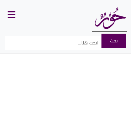
كل
الأقسام