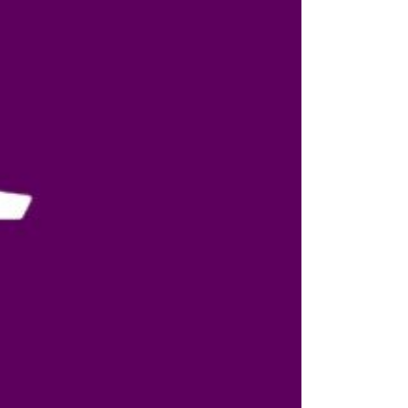
ريجيم ودايت