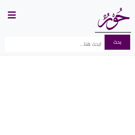
كل
الأقسام