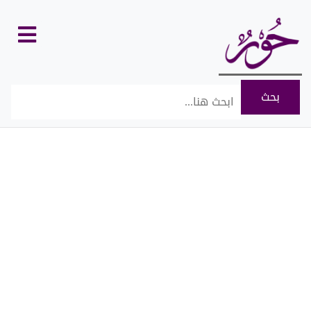
كل
الأقسام