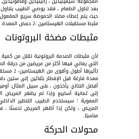
المجموعة: سيميتيدين ، رانيتيدين وفاموتيدين
حيث يتم إعطاء مضاد الحموضة سريع المفعول 
مثبط مستقبلات الهيستامين -2 حمض المعدة. إنتاج.
مثبطات مضخة البروتونات
لأن مثبطات الصدمة البروتونية تقلل من كمية 
التي يعاني فيها أكثر من مريضين من حرقة المع
تأثيرها أط
معدة فارغة قبل الإفطار بثلاثين إلى ستين د
أفضل النتائج. يأخذون ، على سبيل المثال: أومي
إلى ثمانية أسابيع وإذا لم يظهر المريض ا
المعوية ؛ سيستخدم الطبيب التنظير الداخلي
المريض ، ولكن إذا أظهر المريض تحسنًا ، في
مناسبًا.
محولات الحركة