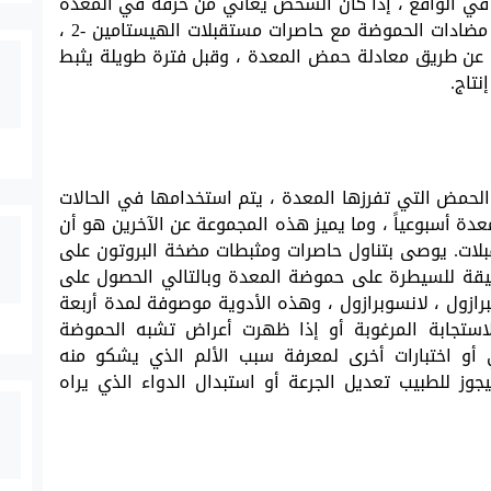
. في الواقع ، إذا كان الشخص يعاني من حرقة في المعدة
بعد تناول الطعام ، فقد يوصي الطبيب بتناول مضادات الحموضة مع حاصرات مستقبلات الهيستامين -2 ،
عن طريق معادلة حمض المعدة ، وقبل فترة طويلة يثبط
الحمض التي تفرزها المعدة ، يتم استخدامها في الحالات
دة أسبوعياً ، وما يميز هذه المجموعة عن الآخرين هو أن
ول وأقوى من الهيستامين- 2 مستقبلات. يوصى بتناول حاصرات ومثبطات مضخة البروتون على
قيقة للسيطرة على حموضة المعدة وبالتالي الحصول على
برازول ، لانسوبرازول ، وهذه الأدوية موصوفة لمدة أربعة
لاستجابة المرغوبة أو إذا ظهرت أعراض تشبه الحموضة
 أو اختبارات أخرى لمعرفة سبب الألم الذي يشكو منه
جوز للطبيب تعديل الجرعة أو استبدال الدواء الذي يراه