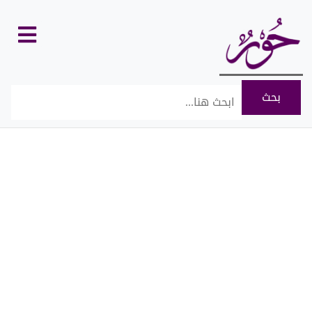
كل
الأقسام