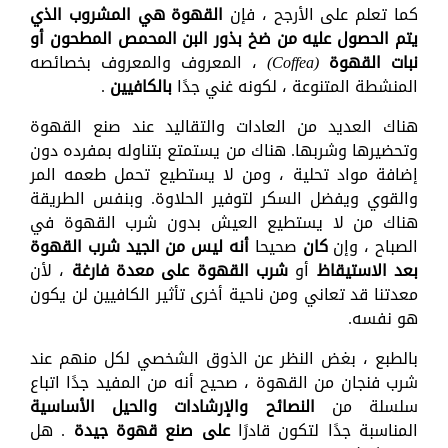
كما تعلم على الأرجح ، فإن
القهوة هي المشروب الذي
يتم الحصول عليه من ضخ بذور البن المحمص المطحون أو
نبات القهوة
(Coffea)
، المعروف والمعروف بخصائصه
المنشطة المتنوعة ، لكونه غني جدًا
بالكافيين
.
هناك العديد من العادات والتقاليد عند صنع القهوة
وتحضيرها وشربها. هناك من يستمتع بتناوله بمفرده دون
إضافة مواد تحلية ، ومن لا يستطيع تحمل طعمه المر
والقوي ويفضل السكر لتوفير الحلاوة. وبنفس الطريقة
هناك من لا يستطيع العيش بدون شرب القهوة في
الصباح ، وإن
كان
صحيحا
أنه ليس من الجيد شرب القهوة
بعد الاستيقاظ
أو
شرب القهوة على معدة فارغة
، لأن
معدتنا قد تعاني ومن ناحية أخرى تأثير الكافيين لن يكون
هو نفسه.
بالطبع ، بغض النظر عن الذوق الشخصي لكل منهم عند
شرب فنجان من القهوة ، صحيح أنه من المفيد جدًا اتباع
سلسلة من
النصائح والإرشادات والحيل الأساسية
المناسبة جدًا لتكون قادرًا
على صنع قهوة جيدة
. هل