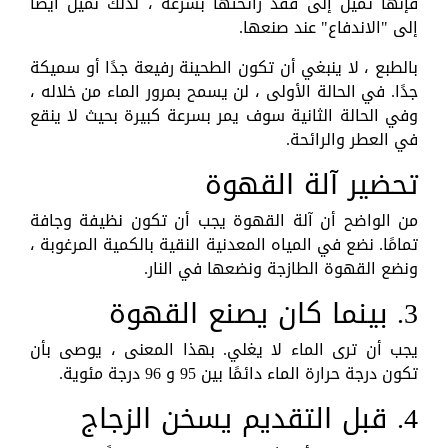
فإنها تميل إلى فقد رائحتها بسرعة ، لذلك نميل أيضًا
إلى "الاندفاع" عند صنعها.
بالطبع ، لا ينبغي أن تكون الطحينة رفيعة جدًا أو سميكة
جدًا. في الحالة الأولى ، لن يسمح بمرور الماء من خلاله ،
وفي الحالة الثانية سوف يمر بسرعة كبيرة بحيث لا ينقع
في العطر والرائحة.
تحضير آلة القهوة
من الواضح أن آلة القهوة يجب أن تكون نظيفة وجافة
تمامًا. نضع في المياه المعدنية النقية بالكمية المرغوبة ،
ونضع القهوة الطازجة ونضعها في النار.
3. بينما كان يصنع القهوة
يجب أن ترى الماء لا يغلي. بهذا المعنى ، يوصى بأن
تكون درجة حرارة الماء دائمًا بين 95 و 96 درجة مئوية.
4. قبل التقديم يسخن الزجاج