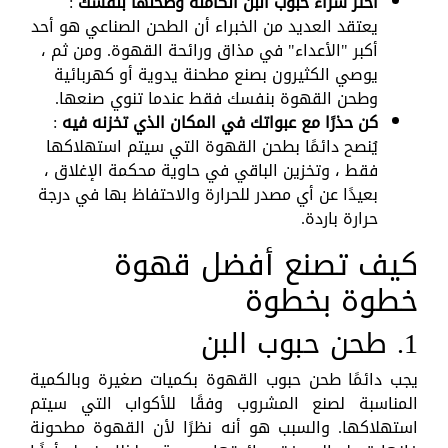
اختر شراء حبوب البن الكاملة وطحنها بنفسك
:
يعتقد العديد من الخبراء أن الطحن الصناعي هو أحد
أكبر "الأعداء" في مذاق ورائحة القهوة. ومن ثم ،
يوصي الكثيرون بصنع مطحنة يدوية أو كهربائية
وطحن القهوة بنفسك فقط عندما تنوي صنعها.
كن حذرًا مع عبواتك في المكان الذي تخزنه فيه
:
يُنصح دائمًا بطحن القهوة التي سيتم استهلاكها
فقط ، وتخزين الباقي في حاوية محكمة الإغلاق ،
بعيدًا عن أي مصدر للحرارة والاحتفاظ بها في درجة
حرارة باردة.
كيف تصنع أفضل قهوة
خطوة بخطوة
1. طحن حبوب البن
يجب دائمًا طحن حبوب القهوة بكميات صغيرة وبالكمية
المناسبة لصنع المشروب وفقًا للأكواب التي سيتم
استهلاكها. والسبب هو أنه نظرًا لأن القهوة مطحونة