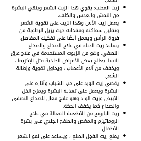
الشعر.
زيت المحلب: يقوي هذا الزيت الشعر وينقي البشرة
من النمش والعدس والكلف.
يعمل زيت الآس وهذا الزيت على تقوية الشعر
وتقليل سماكته وفقدانه حيث يزيل الرطوبة من
فروة الرأس ويعمل أيضًا على تفكيك المفاصل.
يساعد زيت الحناء في علاج الصداع والصداع
النصفي. وهو من الزيوت المستخدمة في علاج عرق
النسا. يعالج بعض الأمراض الجلدية مثل الإكزيما ،
ويخفف من آلام الأعصاب ، ويحاول تقوية وإطالة
الشعر.
يقضي زيت الورد على حب الشباب وآثاره على
البشرة ويعمل على تغذية البشرة ويمزج الخل
الأبيض وزيت الورد وهو علاج فعال للصداع النصفي
والصداع كما يخفف الحكة.
زيت البابونج من الأطعمة الفعالة في علاج
الروماتيزم والمغص والطفح الجلدي على بشرة
الأطفال.
يمنع زيت الفجل الصلع ، ويساعد على نمو الشعر