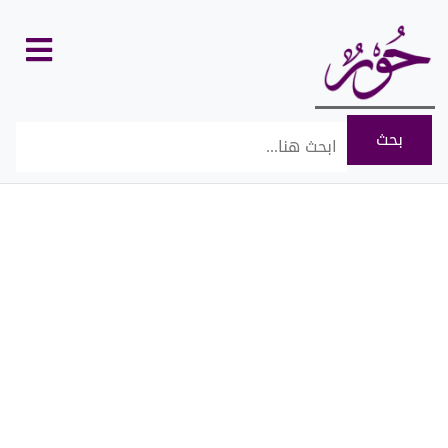
كل
الأقسام