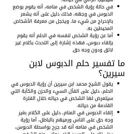
في حالة رؤية الشخص في منامه، أنه يقوم بوضع
الدبوس في وجهه، فذلك دليل على أنه يشعر
بالإحراج من شيء ما، ويخجل من معرفة الأشخاص
المحيطين به.
أما عن رؤية الشخص لنفسه في الحلم أنه يقوم
بإلقاء دبوس، فهذه إشارة إلى التحدث بكلام غير
لائق ودون وجه حق.
ما تفسير حلم الدبوس لابن
سيرين؟
يقول الشيخ محمد ابن سيرين أن رؤية الدبوس في
الحلم، دليل على الفأل السيء والحزن والكآبة التي
سيتعرض لها الشخص في حياته خلال الفترة
القادمة من حياته.
إلقاء الدبوس في المنام، دليل على الكلام بغير
وجه حق على الناس ورميهم بالباطل، أما رؤية
الشخص في منامه أنه قد جرح بواسطة الدبوس،