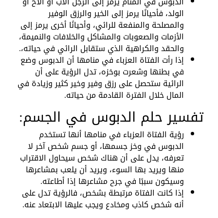
الدبوس في المنام يرمز إلى الرجل الأب أو الأخ أو
الولد، فأحيانًا يرمز إلى الخير والرزق الوفير
والمصلحة والمنفعة للرائي، وأحيانًا أخرى يرمز إلى
الأزمات والصعوبات والمشاكل والخلافات والنميمة،
والحقد والكراهية الذي ستقابل الرائي في حياته،.
إذا رأت الفتاة العزباء في منامها أن الدبوس وضع
في بطنها وشعرت بوخزه، تدل الرؤية على أن
الرائية ستحصل على رزق وفير وخير كثير وزيادة في
المال خلال الفترة القادمة من حياته.
تفسير حلم الدبوس في الجسم:
رؤية الفتاة العزباء في منامها أنها تستخدم
الدبوس في وخز جسمها، أو جسم شخص آخر لا
تعرفه، يدل على أن هناك شخص سيحاول الاقتراب
منها ويريد بها السوء، ويريد أن يلعب بمشاعرها
وسيكون سببًا في جرح مشاعرها إذا أطاعته.
إذا كانت الفتاة مرتبطة بشخص، فالرؤية تدل على
أنه شخص كاذب ومخادع ويجب عليها الابتعاد عنه.