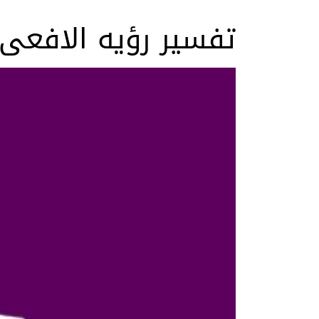
تفسير رؤيه الافعى 