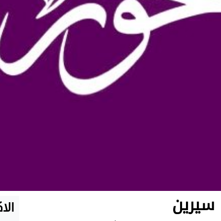
 سيرين
الا