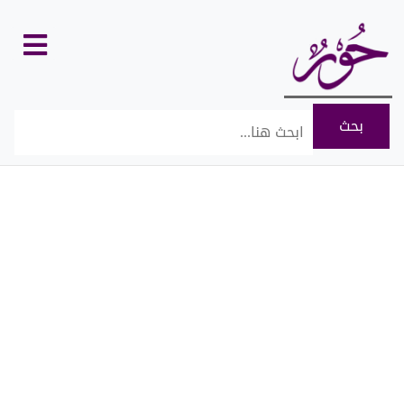
كل
الأقسام