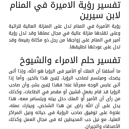
تفسير رؤية الاميرة في المنام
لابن سيرين
رؤية الأميرة في المنام تدل على المنزلة العالية للرائية
وعلى تقلدها منزلة عالية في مجال عملها وقد تدل رؤية
أمير في المنام على زواجها من رجل ذو مكانة رفيعة وقد
تدل على عودتها لطليقها.
تفسير حلم الامراء والشيوخ
ما أسلفنا أن الملك أو الأمير فى الرؤيا هو الله، وإذا أتى
يضحك ومبتسم لصاحب الرؤيا، يُنبئ هذا بالخير، وأما إذا
أتى عابس الوجه معرضًا عنه؛ فهذا يُنبئ بشر، وأن صاحب
الرؤيا قد قام بفعلٍ مُشين أو مقصر في الطاعات، وكذلك
من رأى أن الأمير أو الملك دخل بيته ويتسامر معه، هذا
يدل على أن الله راضٍ عن هذا الشخص، ويبارك عمله،
علاوة على توفيق صاحب الرؤية فى حياته ونيل المراكز
العليا، مع نيل حب المحيطين له فى مجال العمل وكذلك
الأصدقاء والجيران.