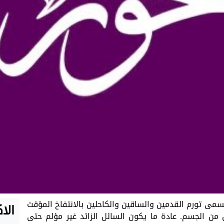
سمى تورم القدمين والساقين والكاحلين بالانتفاخ المؤقت
الا
من الجسم. عادة ما يكون السائل الزائد غير مؤلم حتى