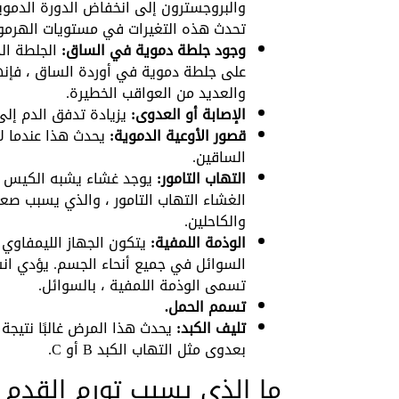
والبروجسترون إلى انخفاض الدورة الدمو
تحدث هذه التغيرات في مستويات الهرمونا
وجود جلطة دموية في الساق:
الجلطة ال
على جلطة دموية في أوردة الساق ، فإنها
والعديد من العواقب الخطيرة.
الإصابة أو العدوى:
يزيادة تدفق الدم إلى
قصور الأوعية الدموية:
يحدث هذا عندما لا
الساقين.
التهاب التامور:
يوجد غشاء يشبه الكيس حو
الغشاء التهاب التامور ، والذي يسبب صعوب
والكاحلين.
الوذمة اللمفية:
يتكون الجهاز الليمفاوي
السوائل في جميع أنحاء الجسم. يؤدي انسد
تسمى الوذمة اللمفية ، بالسوائل.
تسمم الحمل.
تليف الكبد:
يحدث هذا المرض غالبًا نتيجة 
بعدوى مثل التهاب الكبد B أو C.
ما الذي يسبب تورم القدم أ