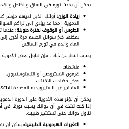
يمكن أن يحدث تورم في الساق والكاحل والقدم 
زيادة الوزن:
أولئك الذين لديهم مؤشر ك
الدموية ، مما قد يؤدي إلى تراكم السوائ
الجلوس أو الوقوف لفترة طويلة:
عندما ت
يمكنها ضخ سوائل الجسم مرة أخرى إلى ا
الماء والدم في تورم الساقين.
بصرف النظر عن ذلك ، فإن تناول بعض الأدوية 
منشطات.
هرمون الاستروجين أو التستوستيرون.
بعض مضادات الاكتئاب .
العقاقير غير الستيرويدية المضادة للالتهابات (NSAIDs) ، بما في ذلك الأيبوبروفين 
يمكن أن تؤثر هذه الأدوية على الدورة الدموي
إذا كنت تشك في أن دوائك يسبب تورمًا في أط
تناول دوائك حتى تستشير طبيبك.
التغيرات الهرمونية الطبيعية:
يمكن أن تؤ