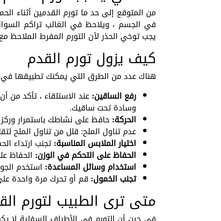
من المتوقع إلى حد ما تورم القدمين أثناء الحم
في الجسم ، ويلاحظ في الغالب تراكم السوائل
يجب توخي الحذر لأن التورم المفرط الملاحظ م
كيف يزول تورم القدم
هناك عدد من الطرق التي يمكنك تطبيقها في ال
رفع الساقين:
عند الاستلقاء ، تأكد من أ
وسادة تحت ساقيك.
الحركة:
حافظ على نشاطك باستمرار وركز 
عدم تناول الملح: قلل من تناول الملح لت
اختيار الملابس المناسبة:
تجنب ارتداء الح
الحفاظ على التحكم في الوزن:
الحفاظ عل
استخدام وسائل المساعدة:
استخدم الجوا
تجنب الخمول:
قم أو تحرك مرة واحدة على
متى ترى الطبيب لتورم الق
في حين أن التورم في الأطراف السفلية لا يكو