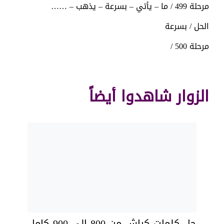
مرحلة 499 / ما – يأتي – بسرعة – يذهب – ……
الحل / بسرعة
مرحلة 500 /
الزوار شاهدوا أيضاً
حل كلمات كراش من 800 الي 900 كامل