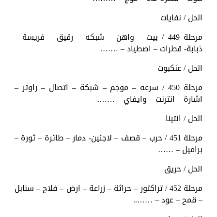
الحل / نفايات
مرحلة 449 / بيت – واهن – شبكه – رقيق – فريسة –
ذبابة- قطرات – اصطياد – …….
الحل / عنكبوت
مرحلة 450 / سرعه – موجم – شبكة – اتصال – راوتر –
اشارة – انترنت – وايفاي – …….
الحل / انتينا
مرحلة 451 / حرب – قصف – لاجئين- دمار – طائرة – ثورة –
براميل – ……
الحل / حريق
مرحلة 452 / تراكتور – حراثة – زراعة – ارض – فلاح – سنابل
– قمح – عود – ……..