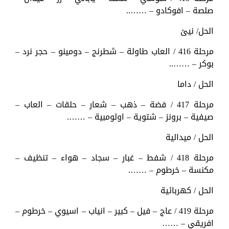
صلصة – افوكادو – ……..
الحل/ نيئ
مرحلة 416 / العاب طاولة – شطرنج – دومينو – حجر نرد –
بوكر – ……..
الحل / داما
مرحلة 417 / فضة – ذهب – شعار – حلقات – العاب –
صيفية – برونز – شتوية – اولومبية – …….
الحل / ميدالية
مرحلة 418 / شفط – غبار – سجاد – هواء – تنظيف –
مكنسة – خرطوم – …….
الحل / كهربائية
مرحلة 419 / عاج – فيل – كبير – انياب – اسيوي – خرطوم –
افريقي – ……