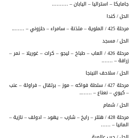
جامايكا – استراليا – اليابان – ……….
الحل / كندا
مرحلة 425 / الملوية – مئذنة – سامراء – حلزوني – ……..
الحل / مسجد
مرحلة 426 / العاب – طباخ – ليجو – كرات – غوريلا – نمر –
زرافة – …….
الحل / سلاحف النينجا
مرحلة 427 / سلطة فواكه – موز – برتقال – فراولة – عنب
– كيوي – نعناع – ……..
الحل / شمام
مرحلة 428 / هتلر – رايخ – شارب – يهود – ادولف – نازية –
المانيا – ……
الحل / حرب عالمية