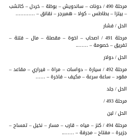
مرحلة 490 / دونات – ساندويش – بوظة – خردل – كاتشب
– بيتزا – بطاطس – كولا – همبرجر – نقانق – …………
الحل / فشار
مرحلة 491 / اصحاب – اخوة – مقصلة – مال – فتنة –
تفريق – خصومة – ……..
الحل / دولار
مرحلة 492 / سيارة – دواسات – مراة – فيراري – مقاعد –
مقود – ساعة سرعة – مكيف – فاخرة – ……
الحل / جلد
مرحلة 493 /
الحل / لبن
مرحلة 494 / كنز – مياه – قارب – مسار – نخيل – تمساح –
جزيرة – مفتاح – مجرفة – ……..