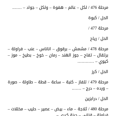
مرحلة 476 / لكل – عالم – هفوة – ولكل – جواد – …….
الحل / كبوة
مرحلة 477 /
الحل / رياح
مرحلة 478 / مشمش – برقوق – اناناس – عنب – فراولة –
برتقال – تفاح – جوز الهند – رمان – خوخ – بطيخ – موز –
كيوي – …………
الحل / كرز
مرحلة 479 / تلفاز – كنبة – ساعة – قطة – طاولة – صورة
– ورده – درج – …….
الحل / درابزين
مرحلة 480 / ثلاجة – ماء – بيض – عصير – حليب – مخللات –
فراولة – قناني – جبنة كيري – ……..