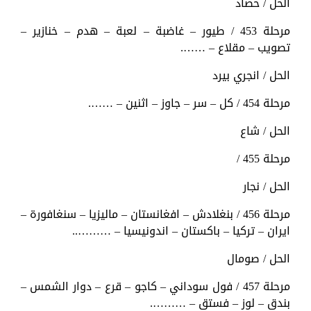
الحل / حصاد
مرحلة 453 / طيور – غاضبة – لعبة – هدم – خنازير –
تصويب – مقلاع – …….
الحل / انجري بيرد
مرحلة 454 / كل – سر – جاوز – اثنين – …….
الحل / شاع
مرحلة 455 /
الحل / نجار
مرحلة 456 / بنغلادش – افغانستان – ماليزيا – سنغافورة –
ايران – تركيا – باكستان – اندونيسيا – ………..
الحل / صومال
مرحلة 457 / فول سوداني – كاجو – قرع – دوار الشمس –
بندق – لوز – فستق – ……….