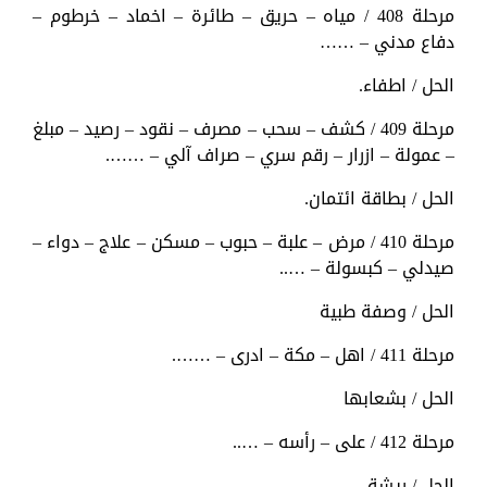
مرحلة 408 / مياه – حريق – طائرة – اخماد – خرطوم –
دفاع مدني – ……
الحل / اطفاء.
مرحلة 409 / كشف – سحب – مصرف – نقود – رصيد – مبلغ
– عمولة – ازرار – رقم سري – صراف آلي – …….
الحل / بطاقة ائتمان.
مرحلة 410 / مرض – علبة – حبوب – مسكن – علاج – دواء –
صيدلي – كبسولة – …..
الحل / وصفة طبية
مرحلة 411 / اهل – مكة – ادرى – …….
الحل / بشعابها
مرحلة 412 / على – رأسه – …..
الحل / ريشة