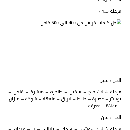
مرحلة 413 /
الحل / فتيل
مرحلة 414 / ملح – سكين – طنجرة – مبشرة – فلفل –
توستر – عصارة – خلاط – ابريق – ملعقة – شوكة – ميزان
– مقلاة – مغرفة – …………
الحل / فرن
مرحلة 415 / سوشي – سمك – ياباني – رز – عيدان –