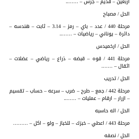
اربعين – قديم – جرس – ……..
الحل / مصباح
مرحلة 440 / عدد – باي – رمز – 3.14 – ثابت – هندسه –
دائرة – يوناني – رياضيات – ……..
الحل / ارخميدس
مرحلة 441 / قوه – قبضه – ذراع – رياضي – عضلات –
اثقال – …….
الحل / تدريب
مرحلة 442 / جمع – طرح – ضرب – سرعه – حساب – تقسيم
– ازرار – ارقام – عمليات – ……..
الحل / اله حاسبه
مرحلة 443 / اعطي – خبزك – للخباز – ولو – اكل – ………
الحل / نصفه