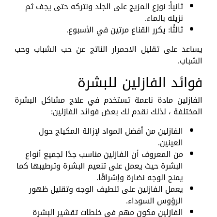
ثانياً: نوزع المزيج على الجلد ونتركه حتى يجف ثم
نزيله بالماء.
ثالثًا: يكرر القناع مرتين في الأسبوع.
يساعد على تقليل الاحمرار الناتج عن حب الشباب وحب
الشباب.
فوائد الفازلين للبشرة
الفازلين مادة ناعمة تستخدم في علاج مشاكل البشرة
المختلفة ، لذلك نقدم لك بعض فوائد الفازلين:
الفازلين من أفضل المواد لإزالة المكياج حول
العينين.
من المعروف أن الفازلين مناسب جدًا لجميع أنواع
البشرة حيث يعمل على تنعيم البشرة وترطيبها كما
يمنح الوجه نضارة وإشراقًا.
يعمل الفازلين على تلطيف الوجه وتقليل ظهور
الرؤوس السوداء.
الفازلين مكون مهم في خلطات تقشير البشرة