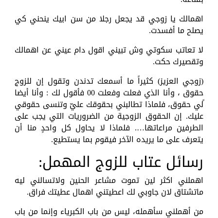
اهمالك يا زوجي قد يجعل رجلا من سن ابيك ينحني كي
يصلح ما أفسدت.
لا تعاتب سكوتي وش تبيني اقول دام عيني عن اهمالك
وتقصيرك حكت.
(زوجي العزيز) كثيراً ما أسمعك تدندن وتقول إن للزوج
حقوق ، وأنا الذي فعلت وفعلت 00 فأقول لك : وأنا أيضا
ًلي حقوق، فلماذا تطالبني بحقوقك عليّ وتنسى حقوقي
عليك. إن الحقوق الزوجية من الضروريات التي يجب على
الطرفين مراعاتها…. فلماذا لا يحاول كل واحدٍ منا أن
يتعرف على ما يريده الآخر فيقوم بما يستطيع.
رسائل عتاب للزوج المهمل:
اهملني اكثر لين تموت مشاعر الحنين ولاتسالني ليه
ماتشتاق لان جاوبي لك اعطيتني اهمال عطيتك فراق.
من أهملني سأهمله، ليس من باب الكبرياء وإنما من باب