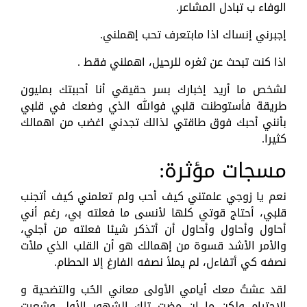
الوفاء ب تبادل المشاعر.
إجبرني إنساك اذا مابتعرف تحب إهملني.
اذا كنت تبحث عن ثغره للرحيل، اهملني فقط .
لشخص ما أريد إخبارك بسر حقيقي أنا أحببتك بمليون
طريقة فأستوطنت قلبي فوالله الذي وضعك في قلبي
بأنني أحبك فوق طاقتي لذالك تجدني اغضب من اهمالك
كثيرا.
مسجات مؤثرة:
نعم يا زوجي علمتني كيف أحب ولم تعلمني كيف أتجنب
قلبي، أحتاج قوتي كلها لأنسى ما فعلته بي، رغم أني
أحاول وأحاول وأحاول أن أتذكر شيئا فعلته من أجلي،
والأمر الأشد قسوة من إهمالك هو أن القلب الذي ملأت
نصفه كي أتفاءل، لم يملأ نصفه الفارغ إلا الحطام.
لقد عشتُ معك أيامي الأولى معاني الحُب والتضحية و
الاحترام ولكن ما إن مضت تلك الشهور الأول وشعرت