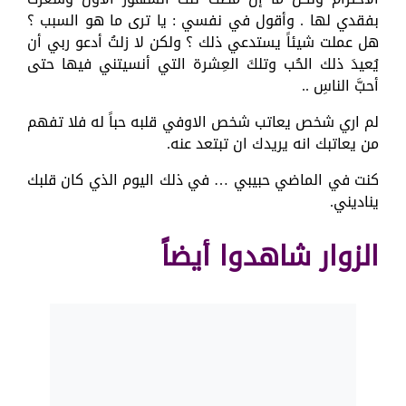
بفقدي لها . وأقول في نفسي : يا ترى ما هو السبب ؟
هل عملت شيئاً يستدعي ذلك ؟ ولكن لا زلتُ أدعو ربي أن
يُعيدَ ذلك الحُب وتلكَ العِشرة التي أنسيتني فيها حتى
أحبَّ الناسِ ..
لم اري شخص يعاتب شخص الاوفي قلبه حباً له فلا تفهم
من يعاتبك انه يريدك ان تبتعد عنه.
كنت في الماضي حبيبي … في ذلك اليوم الذي كان قلبك
يناديني.
الزوار شاهدوا أيضاً