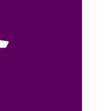
ريجيم ودايت