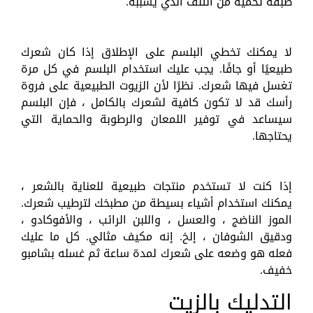
طبقة تحميه من التلف الذي يسببه.
لا يمكنك تخطي البلسم على الإطلاق إذا كان شعرك
طبيعيًا أو جافًا. يجب عليك استخدام البلسم في كل مرة
تغسل فيها شعرك. نظرًا لأن الزيوت الطبيعية على فروة
رأسك قد لا تكون كافية لشعرك بالكامل ، فإن البلسم
سيساعد في توفير اللمعان والرطوبة والحماية التي
يحتاجها.
إذا كنت لا تستخدم منتجات طبيعية للعناية بالشعر ،
يمكنك استخدام أشياء بسيطة من مطبخك لترطيب شعرك.
الموز الناضج ، والعسل ، واللبن الرائب ، والأفوكادو ،
ودقيق الشوفان ، إلخ. إنه مكيف مثالي. كل ما عليك
فعله هو وضعه على شعرك لمدة ساعة ثم غسله بشامبو
خفيف.
التدليك بالزيت