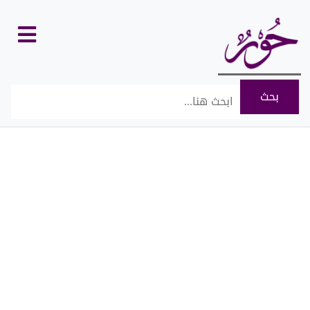
كل
الأقسام