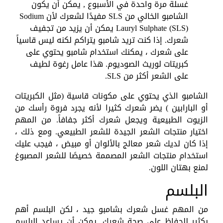
غسلة مرة واحدة في الأسبوع , يمكن أن يكون
الشامبو الخالي من SLS مفيدًا لشعرك لأن Sodium
Lauryl Sulphate (SLS) يمكن أن يزيد من تجفيف
شعرك. إذا كنت تريد شامبو يتراكم لكنه ليس قاسياً
على شعرك ، يمكنك استخدام شامبو يحتوي على
كبريتات لوريث الصوديوم. هذا عامل رغوة لطيف
على الشعر أكثر من SLS.
الشامبو الذي يحتوي على مكونات قاسية (مثل الكبريتات
أو البارابين ) يضر شعرك كثيرا لأنه يجرد فروة رأسك من
الزيوت الطبيعية ويجعل شعرك أكثر جفافاً. من المهم
اختيار منتجات الشعر الجيدة للشعر الطبيعي. ومع ذلك ،
إذا كان لديك شعر معالج بالألوان أو مبيض ، فيجب عليك
استخدام منتجات الشعر المصممة خصيصًا للشعر المصبوغ
لمنع بهتان اللون.
البلسم
من المهم غسل شعرك بشامبو جيد ، لكن البلسم أهم
بكثير للحفاظ على صحة شعرك. يمكن أن يساعد البلسم